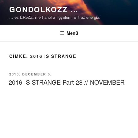
Tartalomhoz
GONDOLKOZZ …
… és ÉReZZ, mert ahol a figyelem, oTt az energia.
Menü
CÍMKE:
2016 IS STRANGE
BEKÜLDVE:
2016. DECEMBER 6.
2016 IS STRANGE Part 28 // NOVEMBER