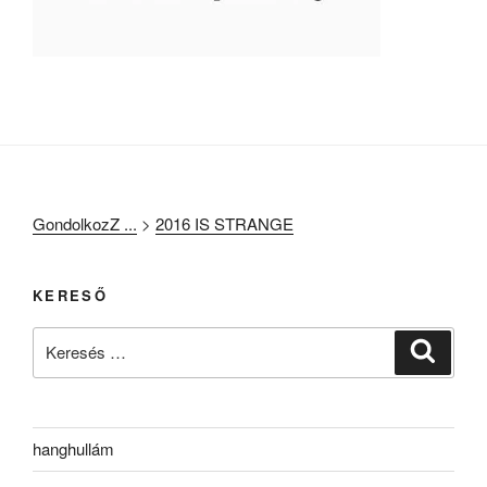
GondolkozZ ...
>
2016 IS STRANGE
KERESŐ
Keresés
Keresé
a
következő
kifejezésre:
hanghullám