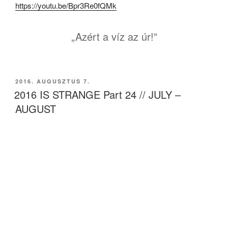
https://youtu.be/Bpr3Re0fQMk
„Azért a víz az úr!”
BEKÜLDVE:
2016. AUGUSZTUS 7.
2016 IS STRANGE Part 24 // JULY –
AUGUST