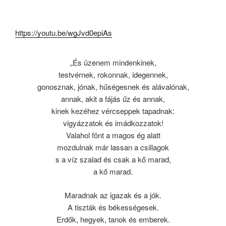
https://youtu.be/wgJvd0epiAs
„És üzenem mindenkinek,
testvérnek, rokonnak, idegennek,
gonosznak, jónak, hűségesnek és alávalónak,
annak, akit a fájás űz és annak,
kinek kezéhez vércseppek tapadnak:
vigyázzatok és imádkozzatok!
Valahol fönt a magos ég alatt
mozdulnak már lassan a csillagok
s a víz szalad és csak a kő marad,
a kő marad.
Maradnak az igazak és a jók.
A tiszták és békességesek.
Erdők, hegyek, tanok és emberek.