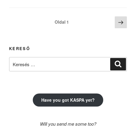
Bejegyzések
Köve
Oldal
1
oldal
lapozása
KERESŐ
Keresés
Keresé
a
következő
kifejezésre:
Have you got KASPA yet?
Will you send me some too?