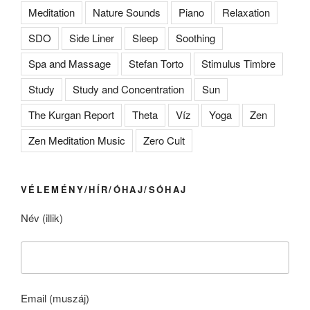
Meditation
Nature Sounds
Piano
Relaxation
SDO
Side Liner
Sleep
Soothing
Spa and Massage
Stefan Torto
Stimulus Timbre
Study
Study and Concentration
Sun
The Kurgan Report
Theta
Víz
Yoga
Zen
Zen Meditation Music
Zero Cult
VÉLEMÉNY/HÍR/ÓHAJ/SÓHAJ
Név (illik)
Email (muszáj)