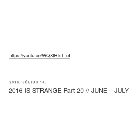
https://youtu.be/WQXlHInT_oI
BEKÜLDVE:
2016. JÚLIUS 14.
2016 IS STRANGE Part 20 // JUNE – JULY