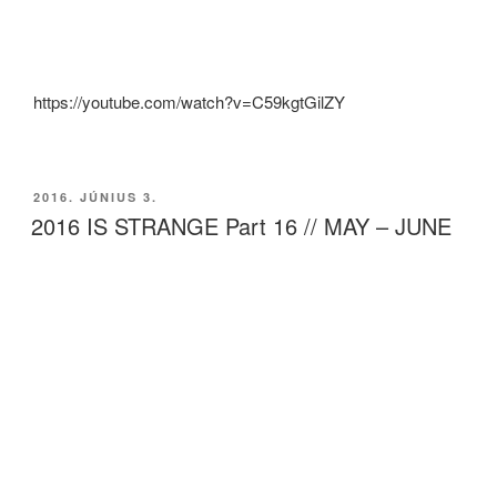
https://youtube.com/watch?v=C59kgtGilZY
BEKÜLDVE:
2016. JÚNIUS 3.
2016 IS STRANGE Part 16 // MAY – JUNE