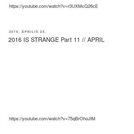
https://youtube.com/watch?v=r3UXMcQ26cE
BEKÜLDVE:
2016. ÁPRILIS 25.
2016 IS STRANGE Part 11 // APRIL
https://youtube.com/watch?v=75qBrOhoJtM