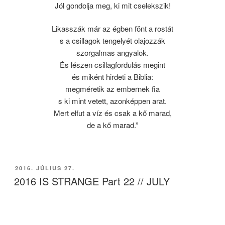
Jól gondolja meg, ki mit cselekszik!
Likasszák már az égben fönt a rostát
s a csillagok tengelyét olajozzák
szorgalmas angyalok.
És lészen csillagfordulás megint
és miként hirdeti a Biblia:
megméretik az embernek fia
s ki mint vetett, azonképpen arat.
Mert elfut a víz és csak a kő marad,
de a kő marad.”
BEKÜLDVE:
2016. JÚLIUS 27.
2016 IS STRANGE Part 22 // JULY