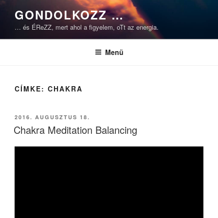
Tartalomhoz
GONDOLKOZZ …
… és ÉReZZ, mert ahol a figyelem, oTt az energia.
Menü
CÍMKE:
CHAKRA
BEKÜLDVE:
2016. AUGUSZTUS 18.
Chakra Meditation Balancing