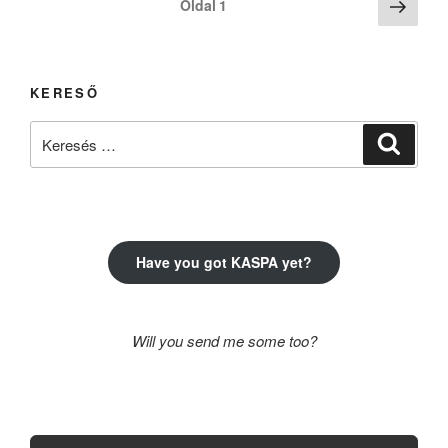
Köve
Oldal
1
oldal
lapozása
KERESŐ
Keresés
Keresé
a
következő
kifejezésre:
Have you got KASPA yet?
Will you send me some too?