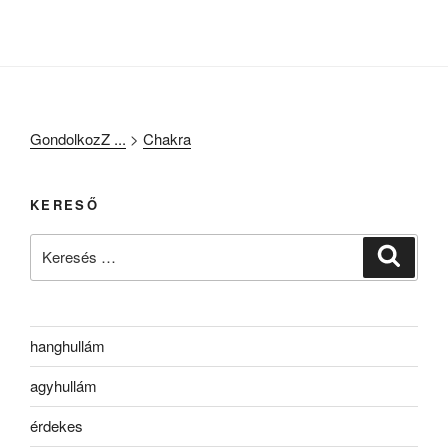
GondolkozZ ...
>
Chakra
KERESŐ
Keresés
Keresé
a
következő
kifejezésre:
hanghullám
agyhullám
érdekes