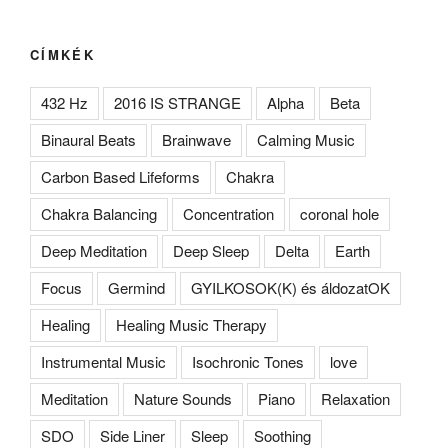
CÍMKÉK
432 Hz
2016 IS STRANGE
Alpha
Beta
Binaural Beats
Brainwave
Calming Music
Carbon Based Lifeforms
Chakra
Chakra Balancing
Concentration
coronal hole
Deep Meditation
Deep Sleep
Delta
Earth
Focus
Germind
GYILKOSOK(K) és áldozatOK
Healing
Healing Music Therapy
Instrumental Music
Isochronic Tones
love
Meditation
Nature Sounds
Piano
Relaxation
SDO
Side Liner
Sleep
Soothing