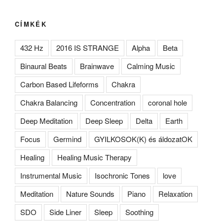
CÍMKÉK
432 Hz
2016 IS STRANGE
Alpha
Beta
Binaural Beats
Brainwave
Calming Music
Carbon Based Lifeforms
Chakra
Chakra Balancing
Concentration
coronal hole
Deep Meditation
Deep Sleep
Delta
Earth
Focus
Germind
GYILKOSOK(K) és áldozatOK
Healing
Healing Music Therapy
Instrumental Music
Isochronic Tones
love
Meditation
Nature Sounds
Piano
Relaxation
SDO
Side Liner
Sleep
Soothing