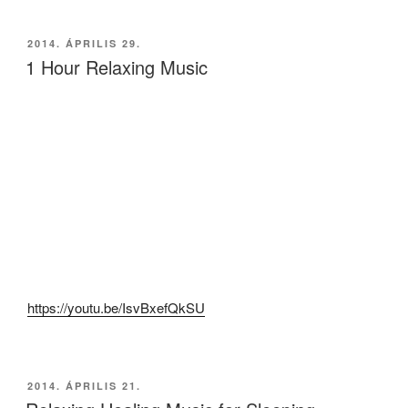
BEKÜLDVE:
2014. ÁPRILIS 29.
1 Hour Relaxing Music
https://youtu.be/IsvBxefQkSU
BEKÜLDVE:
2014. ÁPRILIS 21.