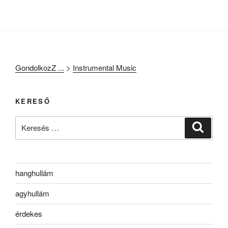
GondolkozZ ...
>
Instrumental Music
KERESŐ
Keresés
Keresé
a
következő
kifejezésre:
hanghullám
agyhullám
érdekes