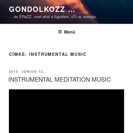
Tartalomhoz
GONDOLKOZZ …
… és ÉReZZ, mert ahol a figyelem, oTt az energia.
Menü
CÍMKE:
INSTRUMENTAL MUSIC
BEKÜLDVE:
2015. JÚNIUS 12.
INSTRUMENTAL MEDITATION MUSIC