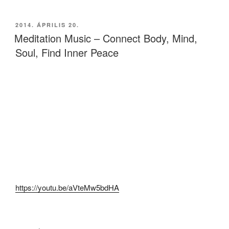
BEKÜLDVE:
2014. ÁPRILIS 20.
Meditation Music – Connect Body, Mind,
Soul, Find Inner Peace
https://youtu.be/aVteMw5bdHA