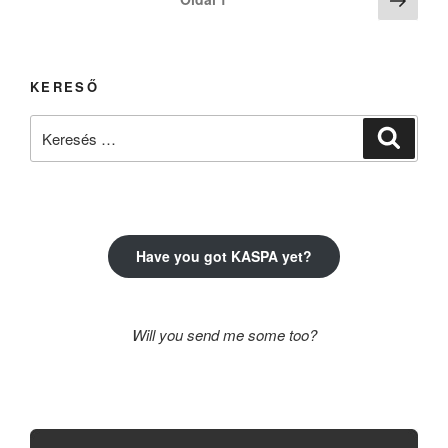
oldal
lapozása
KERESŐ
Keresés
Keresé
a
következő
kifejezésre:
Have you got KASPA yet?
Will you send me some too?