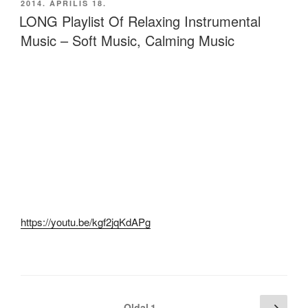
BEKÜLDVE:
2014. ÁPRILIS 18.
LONG Playlist Of Relaxing Instrumental
Music – Soft Music, Calming Music
https://youtu.be/kgf2jqKdAPg
Bejegyzések
Köve
Oldal
1