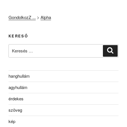
GondolkozZ ...
>
Alpha
KERESŐ
Keresés
Keresé
a
következő
kifejezésre:
hanghullám
agyhullám
érdekes
szöveg
kép