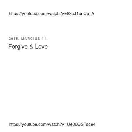
https://youtube.com/watch?v=83cJ1pnCe_A
BEKÜLDVE:
2015. MÁRCIUS 11.
Forgive & Love
https://youtube.com/watch?v=Ue36QSTsce4