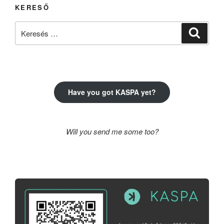
KERESŐ
Keresés
Keresé
a
következő
kifejezésre:
Have you got KASPA yet?
Will you send me some too?