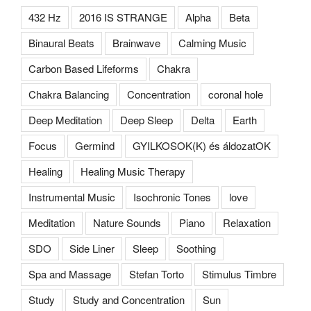
432 Hz
2016 IS STRANGE
Alpha
Beta
Binaural Beats
Brainwave
Calming Music
Carbon Based Lifeforms
Chakra
Chakra Balancing
Concentration
coronal hole
Deep Meditation
Deep Sleep
Delta
Earth
Focus
Germind
GYILKOSOK(K) és áldozatOK
Healing
Healing Music Therapy
Instrumental Music
Isochronic Tones
love
Meditation
Nature Sounds
Piano
Relaxation
SDO
Side Liner
Sleep
Soothing
Spa and Massage
Stefan Torto
Stimulus Timbre
Study
Study and Concentration
Sun