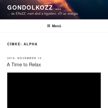
Tartalomhoz
GONDOLKOZZ …
… és ÉReZZ, mert ahol a figyelem, oTt az energia.
Menü
CÍMKE:
ALPHA
BEKÜLDVE:
2016. NOVEMBER 13.
A Time to Relax