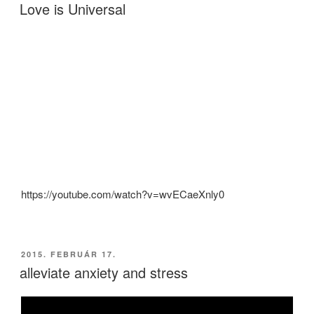
Love is Universal
https://youtube.com/watch?v=wvECaeXnly0
BEKÜLDVE:
2015. FEBRUÁR 17.
alleviate anxiety and stress