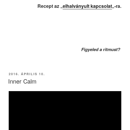
Recept az „
elhalványult kapcsolat
„-ra.
Figyeled a ritmust?
BEKÜLDVE:
2016. ÁPRILIS 10.
Inner Calm