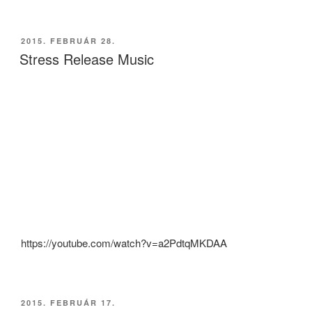
BEKÜLDVE:
2015. FEBRUÁR 28.
Stress Release Music
https://youtube.com/watch?v=a2PdtqMKDAA
BEKÜLDVE:
2015. FEBRUÁR 17.