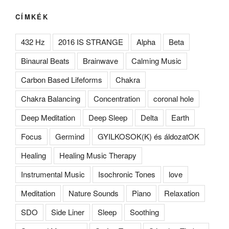
CÍMKÉK
432 Hz
2016 IS STRANGE
Alpha
Beta
Binaural Beats
Brainwave
Calming Music
Carbon Based Lifeforms
Chakra
Chakra Balancing
Concentration
coronal hole
Deep Meditation
Deep Sleep
Delta
Earth
Focus
Germind
GYILKOSOK(K) és áldozatOK
Healing
Healing Music Therapy
Instrumental Music
Isochronic Tones
love
Meditation
Nature Sounds
Piano
Relaxation
SDO
Side Liner
Sleep
Soothing