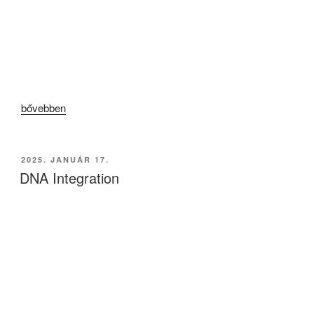
„BIZTONSÁGOS és HATÉKONY”
NÉPÍRTÁS
„Hirtelen
bővebben
meghalt
250202”
BEKÜLDVE:
2025. JANUÁR 17.
DNA Integration