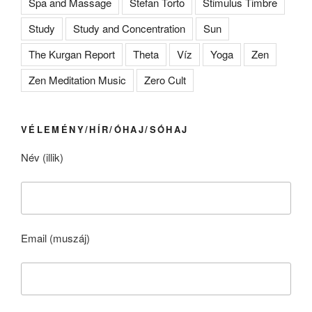
Spa and Massage
Stefan Torto
Stimulus Timbre
Study
Study and Concentration
Sun
The Kurgan Report
Theta
Víz
Yoga
Zen
Zen Meditation Music
Zero Cult
VÉLEMÉNY/HÍR/ÓHAJ/SÓHAJ
Név (illik)
Email (muszáj)