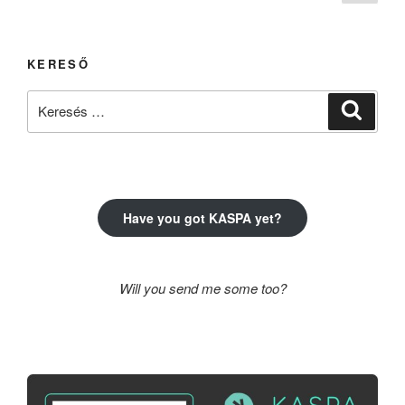
oldal
lapozása
KERESŐ
Keresés
Keresé
a
következő
kifejezésre:
Have you got KASPA yet?
Will you send me some too?