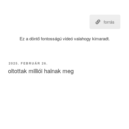
forrás
Ez a döntő fontosságú videó valahogy kimaradt.
BEKÜLDVE:
2025. FEBRUÁR 26.
oltottak milliói halnak meg