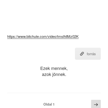
https://www.bitchute.com/video/tmslhllMz02K
forrás
Ezek mennek,
azok jönnek.
Bejegyzések
Köve
Oldal
1