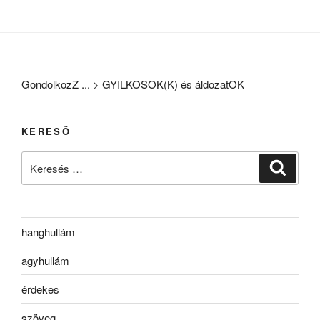
GondolkozZ ...
>
GYILKOSOK(K) és áldozatOK
KERESŐ
Keresés
Keresé
a
következő
kifejezésre:
hanghullám
agyhullám
érdekes
szöveg