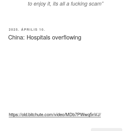
to enjoy it, its all a fucking scam”
BEKÜLDVE:
2025. ÁPRILIS 10.
China: Hospitals overflowing
https://old.bitchute.com/video/MDb7PWwq5nVJ/