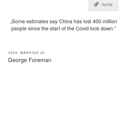
forrás
„Some estimates say China has lost 400 million
people since the start of the Covid lock down.”
BEKÜLDVE:
2025. MÁRCIUS 25.
George Foreman