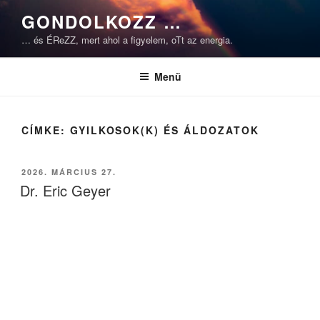
Tartalomhoz
GONDOLKOZZ …
… és ÉReZZ, mert ahol a figyelem, oTt az energia.
Menü
CÍMKE:
GYILKOSOK(K) ÉS ÁLDOZATOK
BEKÜLDVE:
2026. MÁRCIUS 27.
Dr. Eric Geyer