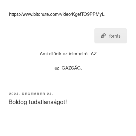
https://www.bitchute.com/video/KgefTO9PPMyL
forrás
Ami eltűnik az internetről, AZ
az IGAZSÁG.
BEKÜLDVE:
2024. DECEMBER 24.
Boldog tudatlanságot!