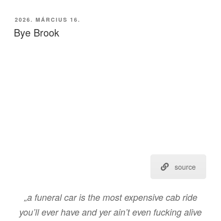
BEKÜLDVE:
2026. MÁRCIUS 16.
Bye Brook
source
„a funeral car is the most expensive cab ride
you’ll ever have and yer ain’t even fucking alive