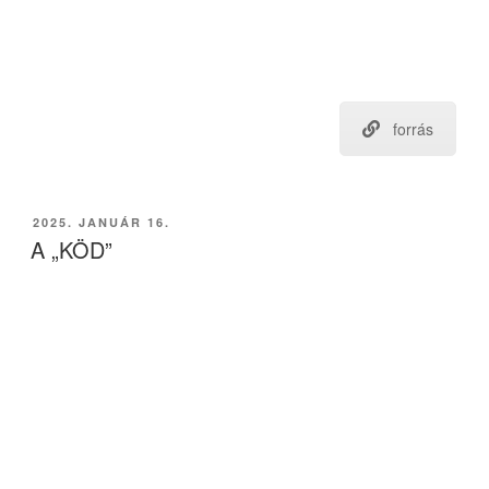
forrás
BEKÜLDVE:
2025. JANUÁR 16.
A „KÖD”