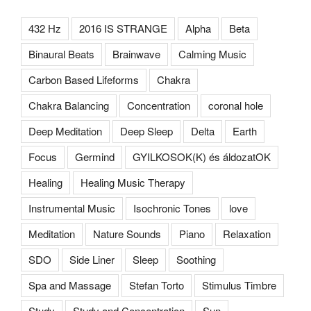
432 Hz
2016 IS STRANGE
Alpha
Beta
Binaural Beats
Brainwave
Calming Music
Carbon Based Lifeforms
Chakra
Chakra Balancing
Concentration
coronal hole
Deep Meditation
Deep Sleep
Delta
Earth
Focus
Germind
GYILKOSOK(K) és áldozatOK
Healing
Healing Music Therapy
Instrumental Music
Isochronic Tones
love
Meditation
Nature Sounds
Piano
Relaxation
SDO
Side Liner
Sleep
Soothing
Spa and Massage
Stefan Torto
Stimulus Timbre
Study
Study and Concentration
Sun