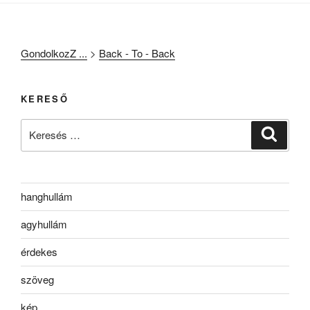
GondolkozZ ...
>
Back - To - Back
KERESŐ
Keresés
Keresé
a
következő
kifejezésre:
hanghullám
agyhullám
érdekes
szöveg
kép