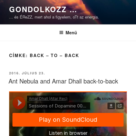
Tartalomhoz
GONDOLKOZZ …
… és ÉReZZ, mert ahol a figyelem, oTt az energia.
Menü
CÍMKE:
BACK – TO – BACK
BEKÜLDVE:
2016. JÚLIUS 23.
Ant Nebula and Amar Dhall back-to-back