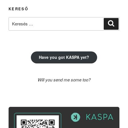
KERESŐ
Keresés
Keresé
a
következő
kifejezésre:
Have you got KASPA yet?
Will you send me some too?