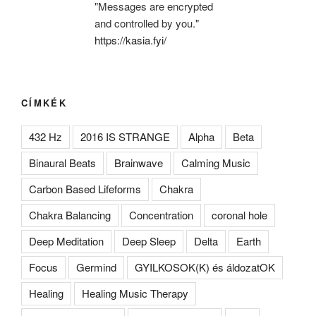
"Messages are encrypted
and controlled by you."
https://kasia.fyi/
CÍMKÉK
432 Hz
2016 IS STRANGE
Alpha
Beta
Binaural Beats
Brainwave
Calming Music
Carbon Based Lifeforms
Chakra
Chakra Balancing
Concentration
coronal hole
Deep Meditation
Deep Sleep
Delta
Earth
Focus
Germind
GYILKOSOK(K) és áldozatOK
Healing
Healing Music Therapy