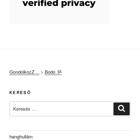
GondolkozZ ...
>
Bodo ૐ
KERESŐ
Keresés
Keresé
a
következő
kifejezésre:
hanghullám