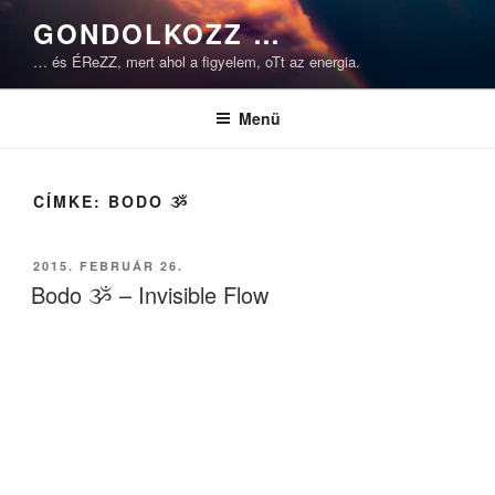
Tartalomhoz
GONDOLKOZZ …
… és ÉReZZ, mert ahol a figyelem, oTt az energia.
Menü
CÍMKE:
BODO ૐ
BEKÜLDVE:
2015. FEBRUÁR 26.
Bodo ૐ – Invisible Flow