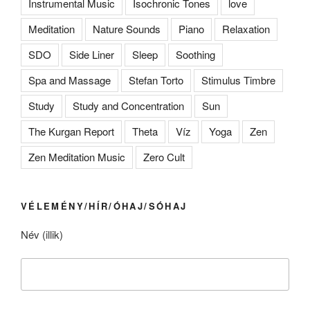
Instrumental Music
Isochronic Tones
love
Meditation
Nature Sounds
Piano
Relaxation
SDO
Side Liner
Sleep
Soothing
Spa and Massage
Stefan Torto
Stimulus Timbre
Study
Study and Concentration
Sun
The Kurgan Report
Theta
Víz
Yoga
Zen
Zen Meditation Music
Zero Cult
VÉLEMÉNY/HÍR/ÓHAJ/SÓHAJ
Név (illik)