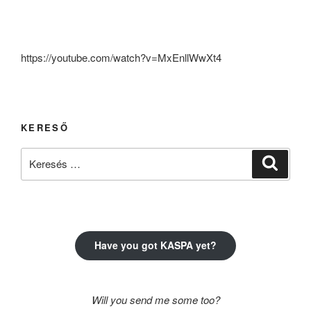
https://youtube.com/watch?v=MxEnllWwXt4
KERESŐ
Keresés
Keresé
a
következő
kifejezésre:
Have you got KASPA yet?
Will you send me some too?