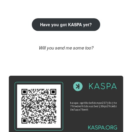
következő
kifejezésre:
Have you got KASPA yet?
Will you send me some too?