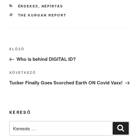
KATEGÓRIÁK
ÉRDEKES
,
NÉPÍRTÁS
CÍMKÉK
THE KURGAN REPORT
Bejegyzés
Korábbi
ELŐZŐ
navigáció
bejegyzés
Who is behind DIGITAL ID?
Következő
KÖVETKEZŐ
bejegyzés
Tucker Finally Goes Scorched Earth ON Covid Vaxx!
KERESŐ
Keresés
Keresé
a