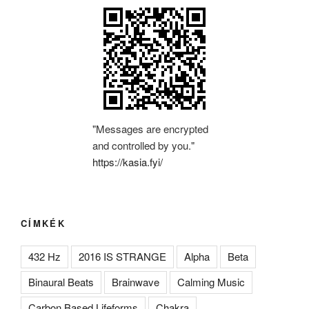
"Messages are encrypted
and controlled by you."
https://kasia.fyi/
CÍMKÉK
432 Hz
2016 IS STRANGE
Alpha
Beta
Binaural Beats
Brainwave
Calming Music
Carbon Based Lifeforms
Chakra