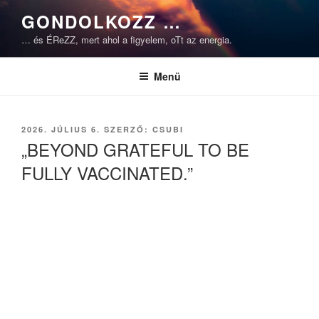
Tartalomhoz
GONDOLKOZZ …
… és ÉReZZ, mert ahol a figyelem, oTt az energia.
Menü
BEKÜLDVE:
2026. JÚLIUS 6.
SZERZŐ:
CSUBI
„BEYOND GRATEFUL TO BE
FULLY VACCINATED.”