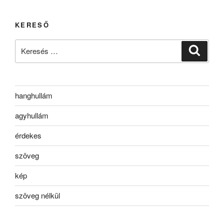
KERESŐ
Keresés
Keresé
a
következő
kifejezésre:
hanghullám
agyhullám
érdekes
szöveg
kép
szöveg nélkül