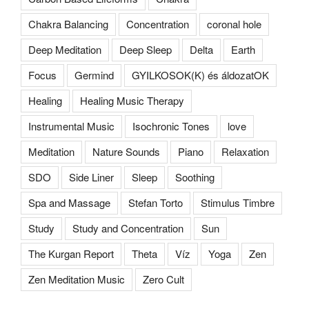
Chakra Balancing
Concentration
coronal hole
Deep Meditation
Deep Sleep
Delta
Earth
Focus
Germind
GYILKOSOK(K) és áldozatOK
Healing
Healing Music Therapy
Instrumental Music
Isochronic Tones
love
Meditation
Nature Sounds
Piano
Relaxation
SDO
Side Liner
Sleep
Soothing
Spa and Massage
Stefan Torto
Stimulus Timbre
Study
Study and Concentration
Sun
The Kurgan Report
Theta
Víz
Yoga
Zen
Zen Meditation Music
Zero Cult