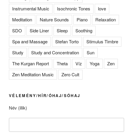
Instrumental Music
Isochronic Tones
love
Meditation
Nature Sounds
Piano
Relaxation
SDO
Side Liner
Sleep
Soothing
Spa and Massage
Stefan Torto
Stimulus Timbre
Study
Study and Concentration
Sun
The Kurgan Report
Theta
Víz
Yoga
Zen
Zen Meditation Music
Zero Cult
VÉLEMÉNY/HÍR/ÓHAJ/SÓHAJ
Név (illik)