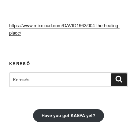
https://www.mixcloud.com/DAVID1962/004-the-healing-
place/
KERESŐ
Keresés
Keresé
a
következő
kifejezésre:
Have you got KASPA yet?