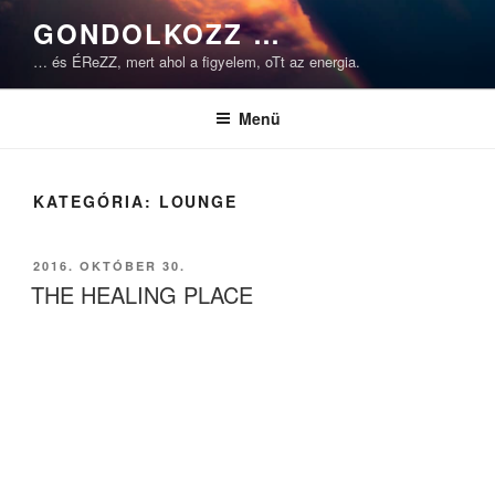
Tartalomhoz
GONDOLKOZZ …
… és ÉReZZ, mert ahol a figyelem, oTt az energia.
Menü
KATEGÓRIA:
LOUNGE
BEKÜLDVE:
2016. OKTÓBER 30.
THE HEALING PLACE