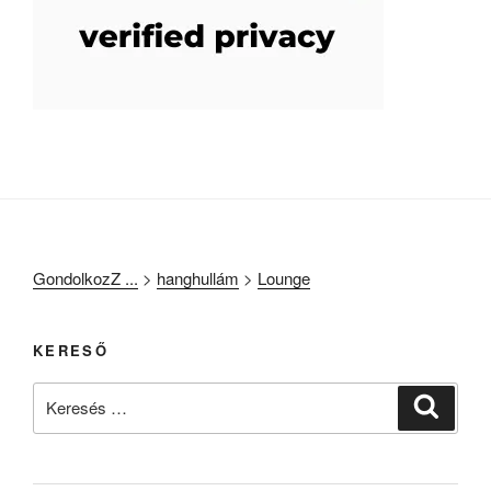
GondolkozZ ...
>
hanghullám
>
Lounge
KERESŐ
Keresés
Keresé
a
következő
kifejezésre: