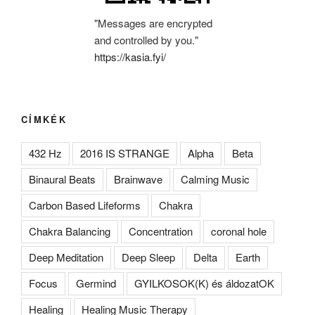
"Messages are encrypted
and controlled by you."
https://kasia.fyi/
CÍMKÉK
432 Hz
2016 IS STRANGE
Alpha
Beta
Binaural Beats
Brainwave
Calming Music
Carbon Based Lifeforms
Chakra
Chakra Balancing
Concentration
coronal hole
Deep Meditation
Deep Sleep
Delta
Earth
Focus
Germind
GYILKOSOK(K) és áldozatOK
Healing
Healing Music Therapy