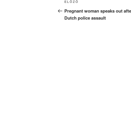
Korábbi
ELŐZŐ
navigáció
bejegyzés
Pregnant woman speaks out afte
Dutch police assault