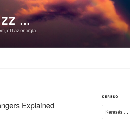
ZZ …
m, oTt az energia.
I
KERESŐ
ngers Explained
Keresés
a
következő
kifejezésre: