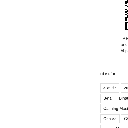
"Me
and
http
CÍMKÉK
432 Hz
2
Beta
Bina
Calming Musi
Chakra
Ch