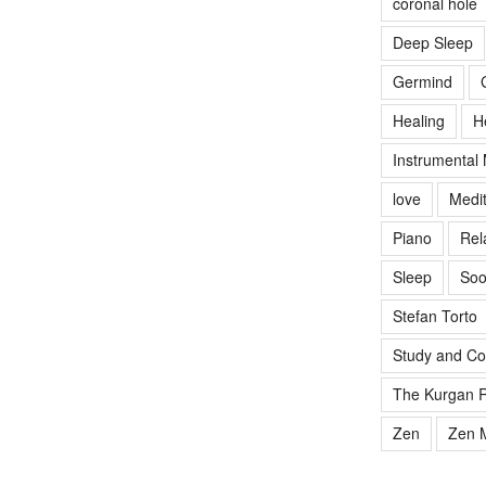
coronal hole
Deep Sleep
Germind
Healing
H
Instrumental
love
Medit
Piano
Rel
Sleep
Soo
Stefan Torto
Study and Co
The Kurgan R
Zen
Zen M