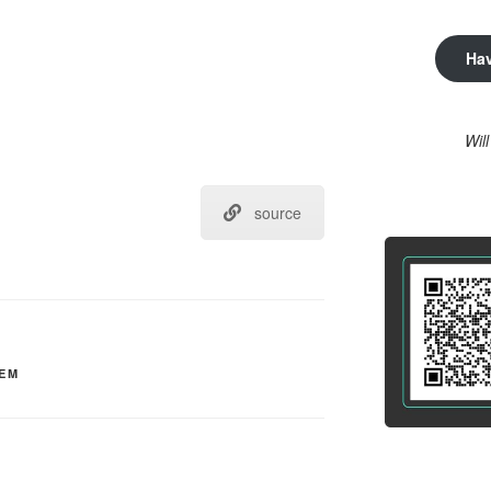
Ha
Wil
source
EM