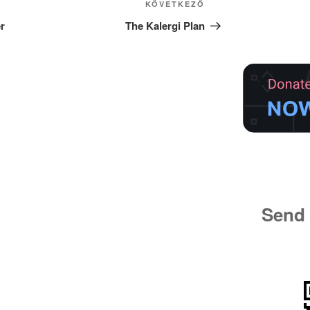
Következő
KÖVETKEZŐ
bejegyzés
r
The Kalergi Plan
Send 