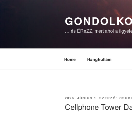
Tartalomhoz
GONDOLKO
… és ÉReZZ, mert ahol a figyele
Home
Hanghullám
BEKÜLDVE:
2026. JÚNIUS 1.
SZERZŐ:
CSUB
Cellphone Tower Da