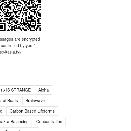
ssages are encrypted
 controlled by you."
s://kasia.fyi/
016 IS STRANGE
Alpha
ural Beats
Brainwave
c
Carbon Based Lifeforms
akra Balancing
Concentration