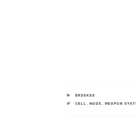
KATEGÓRIÁK
ÉRDEKES
CÍMKÉK
CELL
,
NODE
,
WEAPON SYST
Bejegyzés