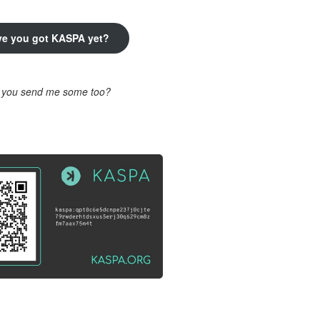
ve you got KASPA yet?
l you send me some too?