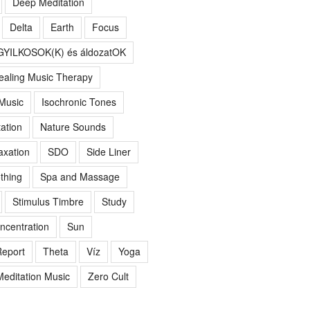
Deep Meditation
Delta
Earth
Focus
GYILKOSOK(K) és áldozatOK
ealing Music Therapy
 Music
Isochronic Tones
ation
Nature Sounds
axation
SDO
Side Liner
thing
Spa and Massage
Stimulus Timbre
Study
ncentration
Sun
eport
Theta
Víz
Yoga
editation Music
Zero Cult