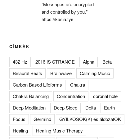
"Messages are encrypted
and controlled by you."
https://kasia.fyi/
CÍMKÉK
432 Hz
2016 IS STRANGE
Alpha
Beta
Binaural Beats
Brainwave
Calming Music
Carbon Based Lifeforms
Chakra
Chakra Balancing
Concentration
coronal hole
Deep Meditation
Deep Sleep
Delta
Earth
Focus
Germind
GYILKOSOK(K) és áldozatOK
Healing
Healing Music Therapy