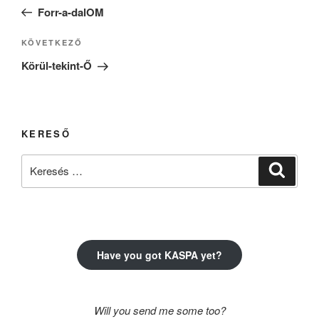
navigáció
bejegyzés
Forr-a-dalOM
Következő
KÖVETKEZŐ
bejegyzés
Körül-tekint-Ő
KERESŐ
Keresés
Keresé
a
következő
kifejezésre:
Have you got KASPA yet?
Will you send me some too?