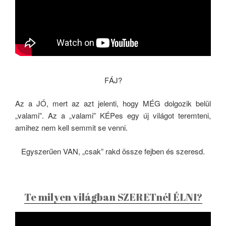
FÁJ?
Az a JÓ, mert az azt jelenti, hogy MÉG dolgozik belül
„valami”. Az a „valami” KÉPes egy új világot teremteni,
amihez nem kell semmit se venni.
Egyszerűen VAN, „csak” rakd össze fejben és szeresd.
Te milyen világban SZERETnél ÉLNI?