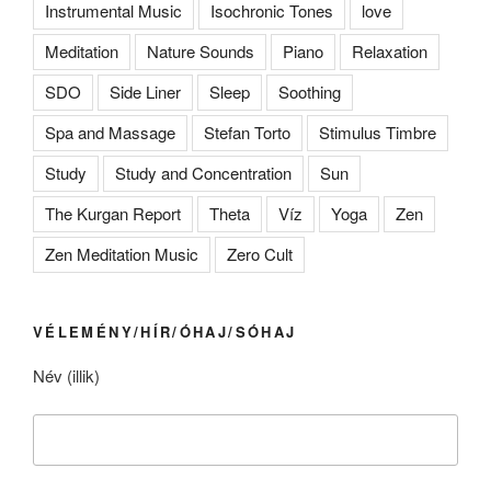
Instrumental Music
Isochronic Tones
love
Meditation
Nature Sounds
Piano
Relaxation
SDO
Side Liner
Sleep
Soothing
Spa and Massage
Stefan Torto
Stimulus Timbre
Study
Study and Concentration
Sun
The Kurgan Report
Theta
Víz
Yoga
Zen
Zen Meditation Music
Zero Cult
VÉLEMÉNY/HÍR/ÓHAJ/SÓHAJ
Név (illik)