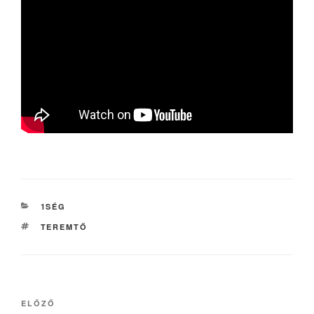
KATEGÓRIÁK
1SÉG
CÍMKÉK
TEREMTŐ
Bejegyzés
Korábbi
ELŐZŐ