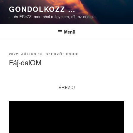
Tartalomhoz
GONDOLKOZZ …
… és ÉReZZ, mert ahol a figyelem, oTt az energia.
Menü
BEKÜLDVE:
2022. JÚLIUS 16.
SZERZŐ:
CSUBI
Fáj-dalOM
ÉREZD!