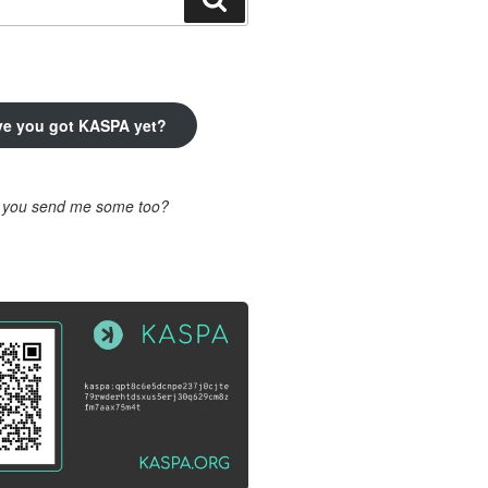
ve you got KASPA yet?
l you send me some too?