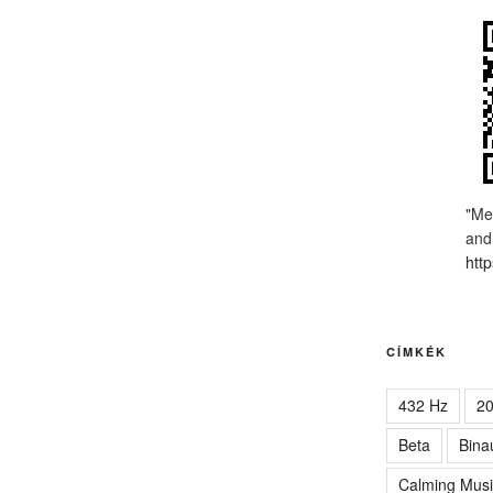
"Me
and
http
CÍMKÉK
432 Hz
2
Beta
Bina
Calming Musi