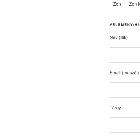
Zen
Zen M
VÉLEMÉNY/HÍ
Név (illik)
Email (muszáj)
Tárgy