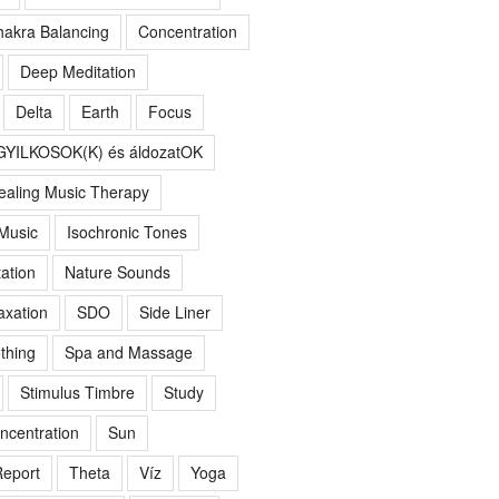
akra Balancing
Concentration
Deep Meditation
Delta
Earth
Focus
GYILKOSOK(K) és áldozatOK
ealing Music Therapy
 Music
Isochronic Tones
ation
Nature Sounds
axation
SDO
Side Liner
thing
Spa and Massage
Stimulus Timbre
Study
ncentration
Sun
eport
Theta
Víz
Yoga