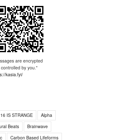
ssages are encrypted
 controlled by you."
s://kasia.fyi/
016 IS STRANGE
Alpha
ural Beats
Brainwave
c
Carbon Based Lifeforms