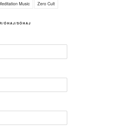
editation Music
Zero Cult
R/ÓHAJ/SÓHAJ