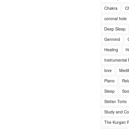
Chakra
Ch
coronal hole
Deep Sleep
Germind
Healing
H
Instrumental
love
Medit
Piano
Rel
Sleep
Soo
Stefan Torto
Study and Co
The Kurgan R