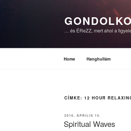
Tartalomhoz
GONDOLKO
… és ÉReZZ, mert ahol a figyele
Home
Hanghullám
CÍMKE:
12 HOUR RELAXIN
BEKÜLDVE:
2016. ÁPRILIS 15.
Spiritual Waves