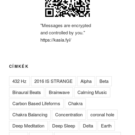
"Messages are encrypted
and controlled by you."
https://kasia.fyi/
CÍMKÉK
432 Hz
2016 IS STRANGE
Alpha
Beta
Binaural Beats
Brainwave
Calming Music
Carbon Based Lifeforms
Chakra
Chakra Balancing
Concentration
coronal hole
Deep Meditation
Deep Sleep
Delta
Earth