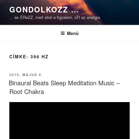
Tartalomhoz
GONDOLKOZZ …
… és ÉReZZ, mert ahol a figyelem, oTt az energia.
Menü
CÍMKE:
396 HZ
BEKÜLDVE:
2015. MÁJUS 4.
Binaural Beats Sleep Meditation Music –
Root Chakra