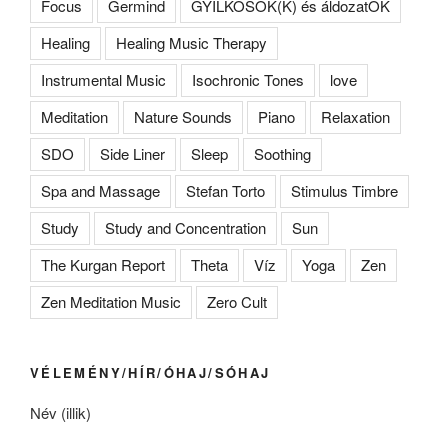
Focus
Germind
GYILKOSOK(K) és áldozatOK
Healing
Healing Music Therapy
Instrumental Music
Isochronic Tones
love
Meditation
Nature Sounds
Piano
Relaxation
SDO
Side Liner
Sleep
Soothing
Spa and Massage
Stefan Torto
Stimulus Timbre
Study
Study and Concentration
Sun
The Kurgan Report
Theta
Víz
Yoga
Zen
Zen Meditation Music
Zero Cult
VÉLEMÉNY/HÍR/ÓHAJ/SÓHAJ
Név (illik)