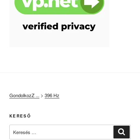
GondolkozZ ...
>
396 Hz
KERESŐ
Keresés
Keresé
a