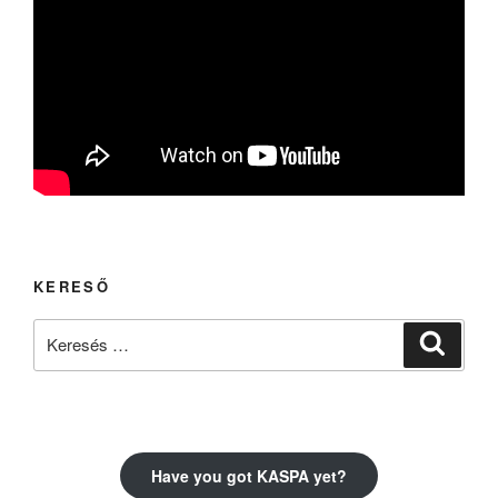
KERESŐ
Keresés
Keresé
a
következő
kifejezésre:
Have you got KASPA yet?