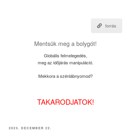
forrás
Mentsük meg a bolygót!
Globális felmelegedés,
meg az időjárás manipuláció.
Mekkora a szénlábnyomod?
TAKARODJATOK!
BEKÜLDVE:
2023. DECEMBER 22.