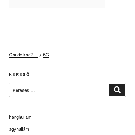
GondolkozZ ...
>
5G
KERESŐ
Keresés
Keresé
a
következő
kifejezésre:
hanghullám
agyhullám