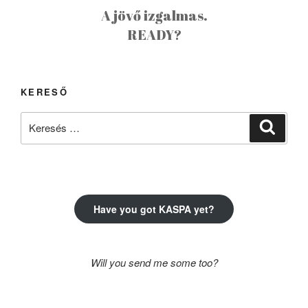
A jövő izgalmas.
READY?
KERESŐ
Keresés
Keresé
a
következő
kifejezésre:
Have you got KASPA yet?
Will you send me some too?