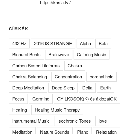
https://kasia.fyi/
CÍMKÉK
432 Hz
2016 IS STRANGE
Alpha
Beta
Binaural Beats
Brainwave
Calming Music
Carbon Based Lifeforms
Chakra
Chakra Balancing
Concentration
coronal hole
Deep Meditation
Deep Sleep
Delta
Earth
Focus
Germind
GYILKOSOK(K) és áldozatOK
Healing
Healing Music Therapy
Instrumental Music
Isochronic Tones
love
Meditation
Nature Sounds
Piano
Relaxation