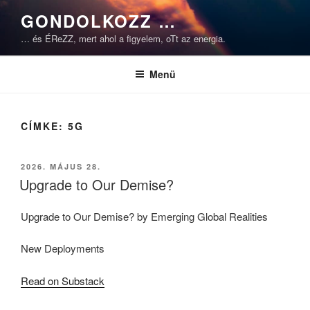
Tartalomhoz
GONDOLKOZZ …
… és ÉReZZ, mert ahol a figyelem, oTt az energia.
Menü
CÍMKE:
5G
BEKÜLDVE:
2026. MÁJUS 28.
Upgrade to Our Demise?
Upgrade to Our Demise? by Emerging Global Realities
New Deployments
Read on Substack