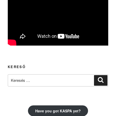
KERESŐ
Keresés
Keresé
a
következő
kifejezésre:
Have you got KASPA yet?