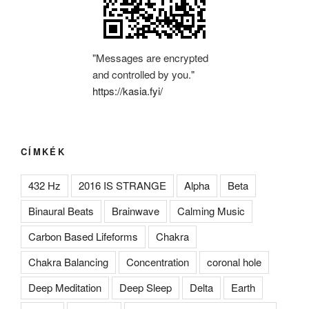
"Messages are encrypted
and controlled by you."
https://kasia.fyi/
CÍMKÉK
432 Hz
2016 IS STRANGE
Alpha
Beta
Binaural Beats
Brainwave
Calming Music
Carbon Based Lifeforms
Chakra
Chakra Balancing
Concentration
coronal hole
Deep Meditation
Deep Sleep
Delta
Earth