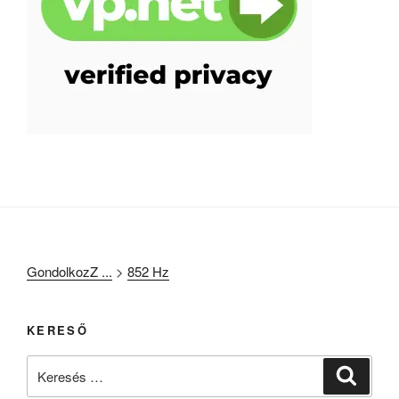
GondolkozZ ...
>
852 Hz
KERESŐ
Keresés
Keresé
a