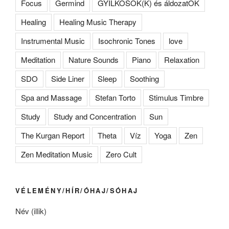
Focus
Germind
GYILKOSOK(K) és áldozatOK
Healing
Healing Music Therapy
Instrumental Music
Isochronic Tones
love
Meditation
Nature Sounds
Piano
Relaxation
SDO
Side Liner
Sleep
Soothing
Spa and Massage
Stefan Torto
Stimulus Timbre
Study
Study and Concentration
Sun
The Kurgan Report
Theta
Víz
Yoga
Zen
Zen Meditation Music
Zero Cult
VÉLEMÉNY/HÍR/ÓHAJ/SÓHAJ
Név (illik)