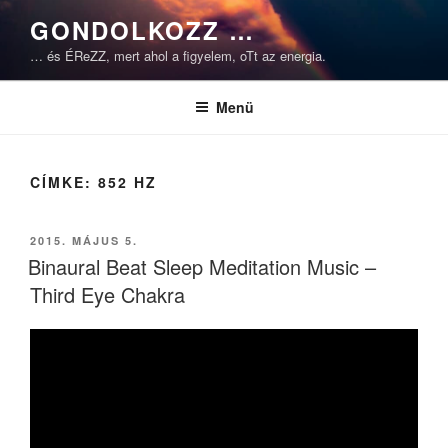
Tartalomhoz
GONDOLKOZZ …
… és ÉReZZ, mert ahol a figyelem, oTt az energia.
Menü
CÍMKE:
852 HZ
BEKÜLDVE:
2015. MÁJUS 5.
Binaural Beat Sleep Meditation Music –
Third Eye Chakra