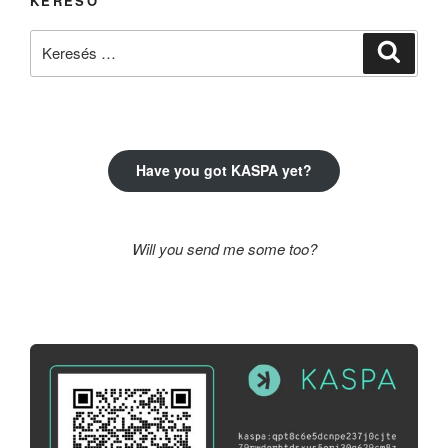
KERESŐ
Keresés
Keresé
a
következő
kifejezésre:
Have you got KASPA yet?
Will you send me some too?