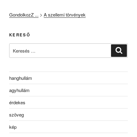
GondolkozZ ...
>
A szellemi törvények
KERESŐ
Keresés
Keresé
a
következő
kifejezésre:
hanghullám
agyhullám
érdekes
szöveg
kép