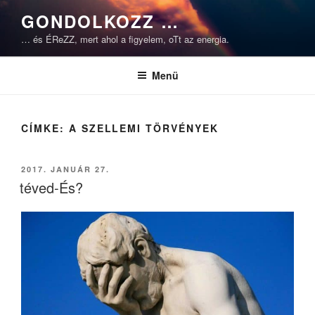
Tartalomhoz
GONDOLKOZZ …
… és ÉReZZ, mert ahol a figyelem, oTt az energia.
Menü
CÍMKE:
A SZELLEMI TÖRVÉNYEK
BEKÜLDVE:
2017. JANUÁR 27.
téved-És?