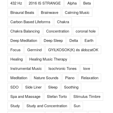
432 Hz
2016 IS STRANGE
Alpha
Beta
Binaural Beats
Brainwave
Calming Music
Carbon Based Lifeforms
Chakra
Chakra Balancing
Concentration
coronal hole
Deep Meditation
Deep Sleep
Delta
Earth
Focus
Germind
GYILKOSOK(K) és áldozatOK
Healing
Healing Music Therapy
Instrumental Music
Isochronic Tones
love
Meditation
Nature Sounds
Piano
Relaxation
SDO
Side Liner
Sleep
Soothing
Spa and Massage
Stefan Torto
Stimulus Timbre
Study
Study and Concentration
Sun