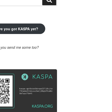
ve you got KASPA yet?
l you send me some too?