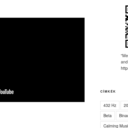
"Me
and
http
CÍMKÉK
432 Hz
2
Beta
Bina
Calming Musi