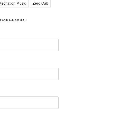
editation Music
Zero Cult
R/ÓHAJ/SÓHAJ