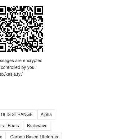
ssages are encrypted
 controlled by you."
s://kasia.fyi/
016 IS STRANGE
Alpha
ural Beats
Brainwave
c
Carbon Based Lifeforms