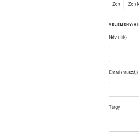
Zen
Zen M
VÉLEMÉNY/HÍ
Név (illik)
Email (muszáj)
Tárgy