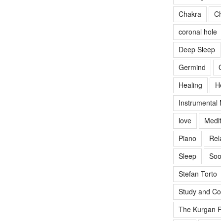
Chakra
Ch
coronal hole
Deep Sleep
Germind
Healing
H
Instrumental
love
Medit
Piano
Rel
Sleep
Soo
Stefan Torto
Study and Co
The Kurgan R