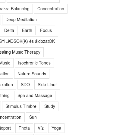
akra Balancing
Concentration
Deep Meditation
Delta
Earth
Focus
GYILKOSOK(K) és áldozatOK
ealing Music Therapy
 Music
Isochronic Tones
ation
Nature Sounds
axation
SDO
Side Liner
thing
Spa and Massage
Stimulus Timbre
Study
ncentration
Sun
eport
Theta
Víz
Yoga