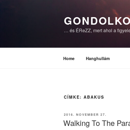
Tartalomhoz
GONDOLKO
… és ÉReZZ, mert ahol a figyele
Home
Hanghullám
CÍMKE:
ABAKUS
BEKÜLDVE:
2016. NOVEMBER 27.
Walking To The Par