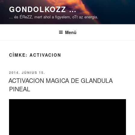
Tartalomhoz
GONDOLKOZZ …
… és ÉReZZ, mert ahol a figyelem, oTt az energia.
Menü
CÍMKE:
ACTIVACION
BEKÜLDVE:
2014. JÚNIUS 15.
ACTIVACION MAGICA DE GLANDULA
PINEAL