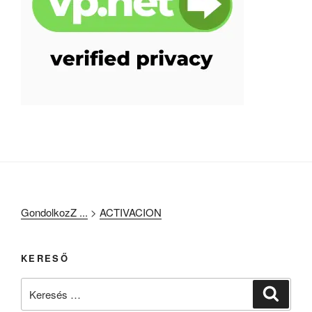
GondolkozZ ...
>
ACTIVACION
KERESŐ
Keresés
Keresé
a