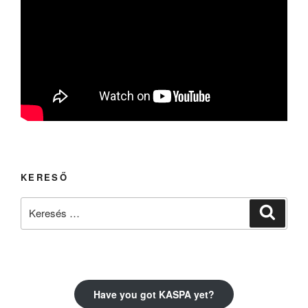
KERESŐ
Keresés
Keresé
a
következő
kifejezésre:
Have you got KASPA yet?