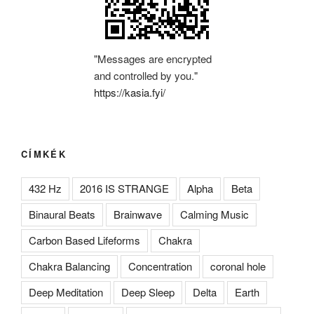
"Messages are encrypted
and controlled by you."
https://kasia.fyi/
CÍMKÉK
432 Hz
2016 IS STRANGE
Alpha
Beta
Binaural Beats
Brainwave
Calming Music
Carbon Based Lifeforms
Chakra
Chakra Balancing
Concentration
coronal hole
Deep Meditation
Deep Sleep
Delta
Earth