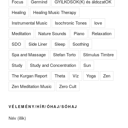
Focus
Germind
GYILKOSOK(K) és áldozatOK
Healing
Healing Music Therapy
Instrumental Music
Isochronic Tones
love
Meditation
Nature Sounds
Piano
Relaxation
SDO
Side Liner
Sleep
Soothing
Spa and Massage
Stefan Torto
Stimulus Timbre
Study
Study and Concentration
Sun
The Kurgan Report
Theta
Víz
Yoga
Zen
Zen Meditation Music
Zero Cult
VÉLEMÉNY/HÍR/ÓHAJ/SÓHAJ
Név (illik)