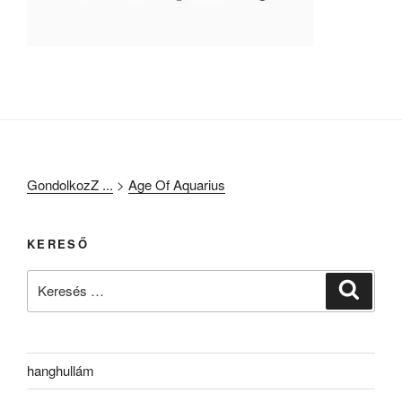
GondolkozZ ...
>
Age Of Aquarius
KERESŐ
Keresés
Keresé
a
következő
kifejezésre:
hanghullám