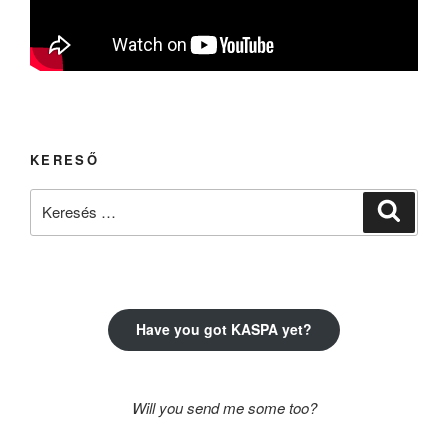
KERESŐ
Keresés
Keresé
a
következő
kifejezésre:
Have you got KASPA yet?
Will you send me some too?