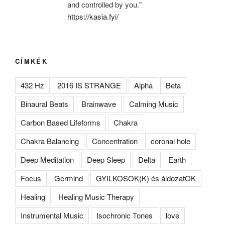
and controlled by you."
https://kasia.fyi/
CÍMKÉK
432 Hz
2016 IS STRANGE
Alpha
Beta
Binaural Beats
Brainwave
Calming Music
Carbon Based Lifeforms
Chakra
Chakra Balancing
Concentration
coronal hole
Deep Meditation
Deep Sleep
Delta
Earth
Focus
Germind
GYILKOSOK(K) és áldozatOK
Healing
Healing Music Therapy
Instrumental Music
Isochronic Tones
love