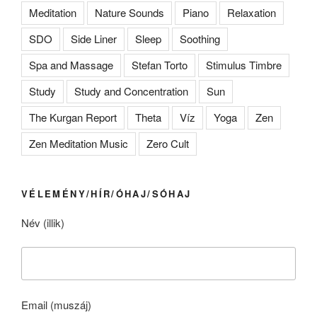
Meditation
Nature Sounds
Piano
Relaxation
SDO
Side Liner
Sleep
Soothing
Spa and Massage
Stefan Torto
Stimulus Timbre
Study
Study and Concentration
Sun
The Kurgan Report
Theta
Víz
Yoga
Zen
Zen Meditation Music
Zero Cult
VÉLEMÉNY/HÍR/ÓHAJ/SÓHAJ
Név (illik)
Email (muszáj)