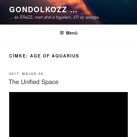
Tartalomhoz
GONDOLKOZZ …
… és ÉReZZ, mert ahol a figyelem, oTt az energia.
Menü
CÍMKE:
AGE OF AQUARIUS
BEKÜLDVE:
2017. MÁJUS 30.
The Unified Space