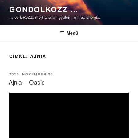
Tartalomhoz
GONDOLKOZZ …
… és ÉReZZ, mert ahol a figyelem, oTt az energia.
Menü
CÍMKE:
AJNIA
BEKÜLDVE:
2016. NOVEMBER 26.
Ajnia – Oasis