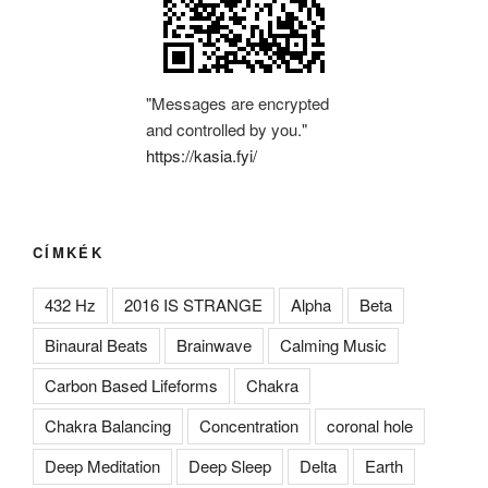
"Messages are encrypted
and controlled by you."
https://kasia.fyi/
CÍMKÉK
432 Hz
2016 IS STRANGE
Alpha
Beta
Binaural Beats
Brainwave
Calming Music
Carbon Based Lifeforms
Chakra
Chakra Balancing
Concentration
coronal hole
Deep Meditation
Deep Sleep
Delta
Earth