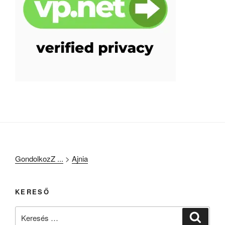
GondolkozZ ...
>
Ajnia
KERESŐ
Keresés
Keresé
a