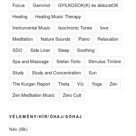
Focus
Germind
GYILKOSOK(K) és áldozatOK
Healing
Healing Music Therapy
Instrumental Music
Isochronic Tones
love
Meditation
Nature Sounds
Piano
Relaxation
SDO
Side Liner
Sleep
Soothing
Spa and Massage
Stefan Torto
Stimulus Timbre
Study
Study and Concentration
Sun
The Kurgan Report
Theta
Víz
Yoga
Zen
Zen Meditation Music
Zero Cult
VÉLEMÉNY/HÍR/ÓHAJ/SÓHAJ
Név (illik)