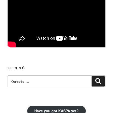
KERESŐ
Keresés
Keresé
a
következő
kifejezésre:
Have you got KASPA yet?