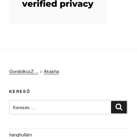
GondolkozZ ...
>
Akasha
KERESŐ
Keresés
Keresé
a
következő
kifejezésre:
hanghullám