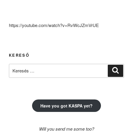
https://youtube.com/watch?v=RvWcJZmVrUE
KERESŐ
Keresés
Keresé
a
következő
kifejezésre:
Have you got KASPA yet?
Will you send me some too?