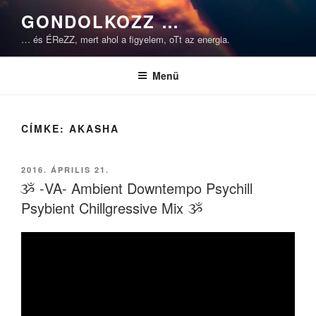
Tartalomhoz
GONDOLKOZZ …
… és ÉReZZ, mert ahol a figyelem, oTt az energia.
Menü
CÍMKE:
AKASHA
BEKÜLDVE:
2016. ÁPRILIS 21.
ૐ -VA- Ambient Downtempo Psychill
Psybient Chillgressive Mix ૐ