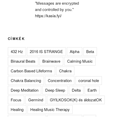
"Messages are encrypted
and controlled by you."
https://kasia.fyi/
CÍMKÉK
432 Hz
2016 IS STRANGE
Alpha
Beta
Binaural Beats
Brainwave
Calming Music
Carbon Based Lifeforms
Chakra
Chakra Balancing
Concentration
coronal hole
Deep Meditation
Deep Sleep
Delta
Earth
Focus
Germind
GYILKOSOK(K) és áldozatOK
Healing
Healing Music Therapy