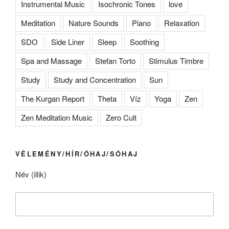
Instrumental Music
Isochronic Tones
love
Meditation
Nature Sounds
Piano
Relaxation
SDO
Side Liner
Sleep
Soothing
Spa and Massage
Stefan Torto
Stimulus Timbre
Study
Study and Concentration
Sun
The Kurgan Report
Theta
Víz
Yoga
Zen
Zen Meditation Music
Zero Cult
VÉLEMÉNY/HÍR/ÓHAJ/SÓHAJ
Név (illik)