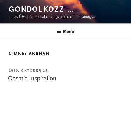
Tartalomhoz
GONDOLKOZZ …
… és ÉReZZ, mert ahol a figyelem, oTt az energia.
Menü
CÍMKE:
AKSHAN
BEKÜLDVE:
2016. OKTÓBER 25.
Cosmic Inspiration