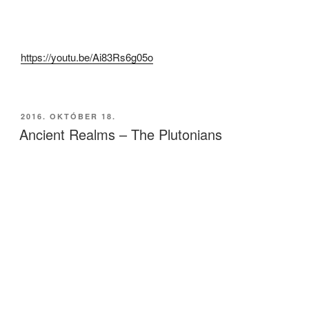
https://youtu.be/Ai83Rs6g05o
BEKÜLDVE:
2016. OKTÓBER 18.
Ancient Realms – The Plutonians