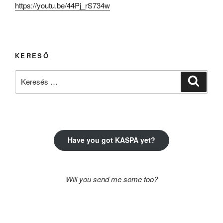
https://youtu.be/44Pj_rS734w
KERESŐ
Keresés
Keresé
a
következő
kifejezésre:
Have you got KASPA yet?
Will you send me some too?