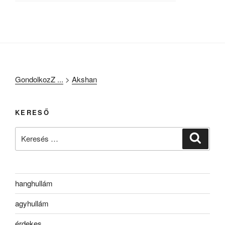
GondolkozZ ...
>
Akshan
KERESŐ
Keresés
Keresé
a
következő
kifejezésre:
hanghullám
agyhullám
érdekes