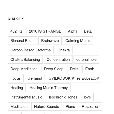
CÍMKÉK
432 Hz
2016 IS STRANGE
Alpha
Beta
Binaural Beats
Brainwave
Calming Music
Carbon Based Lifeforms
Chakra
Chakra Balancing
Concentration
coronal hole
Deep Meditation
Deep Sleep
Delta
Earth
Focus
Germind
GYILKOSOK(K) és áldozatOK
Healing
Healing Music Therapy
Instrumental Music
Isochronic Tones
love
Meditation
Nature Sounds
Piano
Relaxation