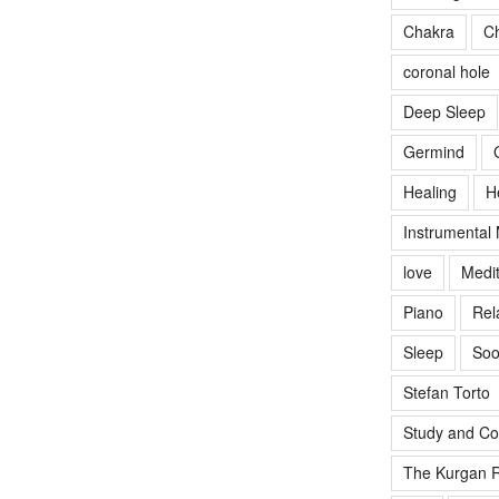
Chakra
Ch
coronal hole
Deep Sleep
Germind
Healing
H
Instrumental
love
Medit
Piano
Rel
Sleep
Soo
Stefan Torto
Study and Co
The Kurgan R