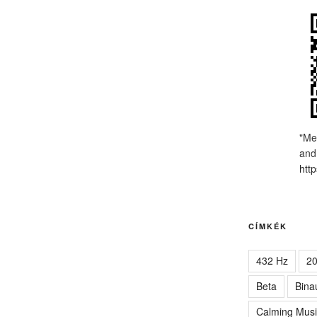
"Me
and
http
CÍMKÉK
432 Hz
2
Beta
Bina
Calming Musi