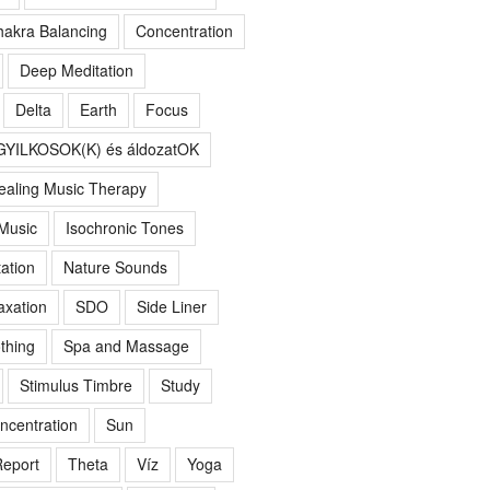
akra Balancing
Concentration
Deep Meditation
Delta
Earth
Focus
GYILKOSOK(K) és áldozatOK
ealing Music Therapy
 Music
Isochronic Tones
ation
Nature Sounds
axation
SDO
Side Liner
thing
Spa and Massage
Stimulus Timbre
Study
ncentration
Sun
eport
Theta
Víz
Yoga