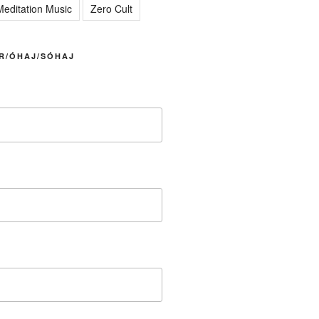
editation Music
Zero Cult
R/ÓHAJ/SÓHAJ