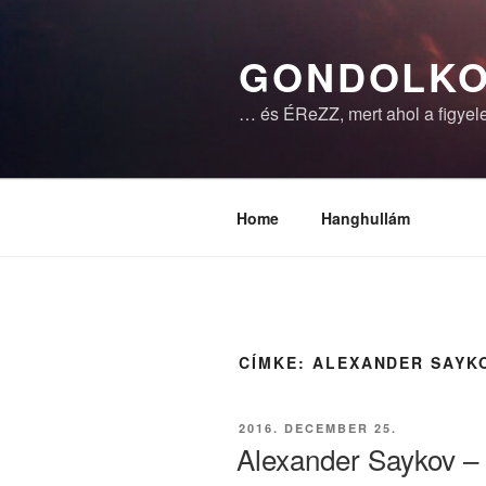
Tartalomhoz
GONDOLKO
… és ÉReZZ, mert ahol a figyele
Home
Hanghullám
CÍMKE:
ALEXANDER SAYK
BEKÜLDVE:
2016. DECEMBER 25.
Alexander Saykov – 