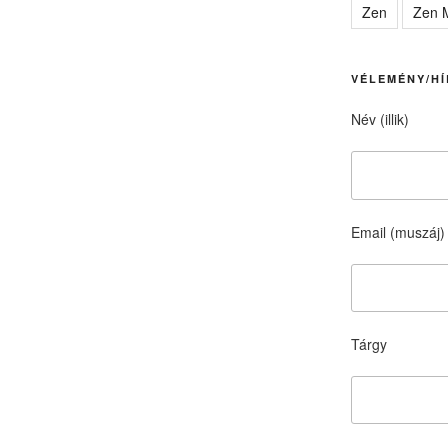
Zen
Zen M
VÉLEMÉNY/HÍ
Név (illik)
Email (muszáj)
Tárgy