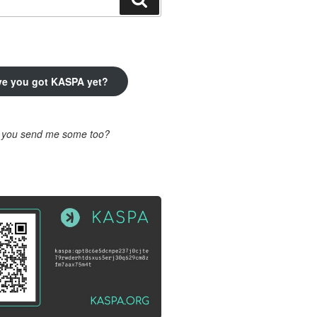
ve you got KASPA yet?
l you send me some too?