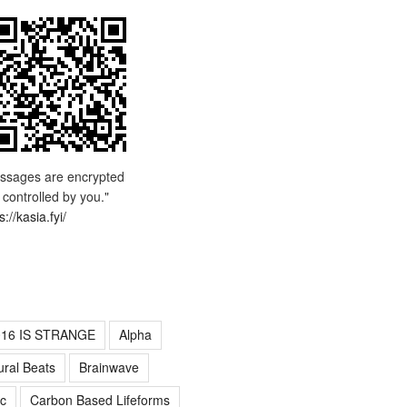
ssages are encrypted
 controlled by you."
s://kasia.fyi/
016 IS STRANGE
Alpha
ural Beats
Brainwave
c
Carbon Based Lifeforms