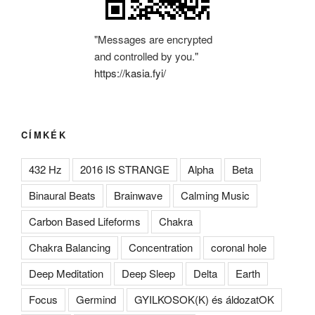
"Messages are encrypted
and controlled by you."
https://kasia.fyi/
CÍMKÉK
432 Hz
2016 IS STRANGE
Alpha
Beta
Binaural Beats
Brainwave
Calming Music
Carbon Based Lifeforms
Chakra
Chakra Balancing
Concentration
coronal hole
Deep Meditation
Deep Sleep
Delta
Earth
Focus
Germind
GYILKOSOK(K) és áldozatOK