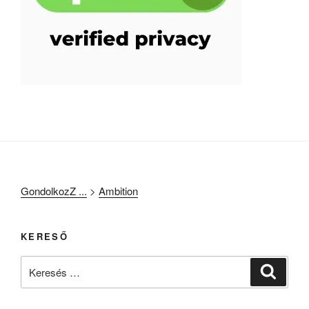
GondolkozZ ...
>
Ambition
KERESŐ
Keresés
Keresé
a
következő