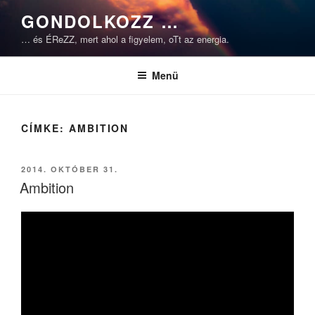
Tartalomhoz
GONDOLKOZZ …
… és ÉReZZ, mert ahol a figyelem, oTt az energia.
Menü
CÍMKE:
AMBITION
BEKÜLDVE:
2014. OKTÓBER 31.
Ambition