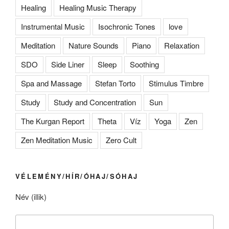
Healing
Healing Music Therapy
Instrumental Music
Isochronic Tones
love
Meditation
Nature Sounds
Piano
Relaxation
SDO
Side Liner
Sleep
Soothing
Spa and Massage
Stefan Torto
Stimulus Timbre
Study
Study and Concentration
Sun
The Kurgan Report
Theta
Víz
Yoga
Zen
Zen Meditation Music
Zero Cult
VÉLEMÉNY/HÍR/ÓHAJ/SÓHAJ
Név (illik)