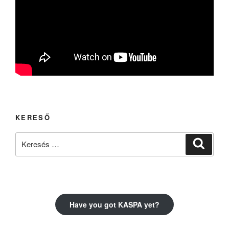
KERESŐ
Keresés
Keresé
a
következő
kifejezésre:
Have you got KASPA yet?