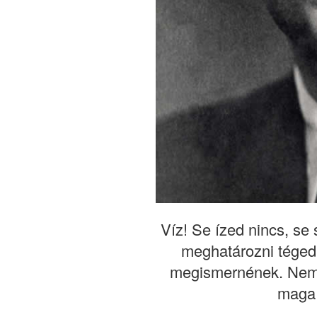
Víz! Se ízed nincs, se
meghatározni téged,
megismernének. Nem 
maga 