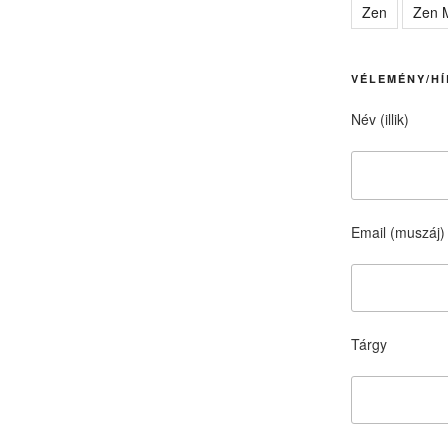
Zen
Zen M
VÉLEMÉNY/HÍ
Név (illik)
Email (muszáj)
Tárgy