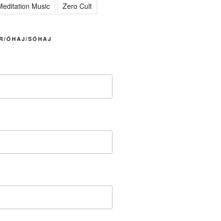
editation Music
Zero Cult
R/ÓHAJ/SÓHAJ