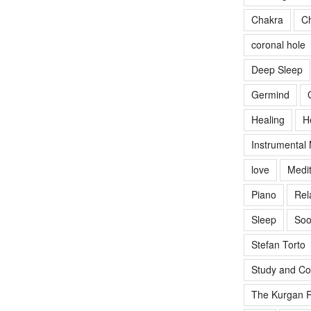
Chakra
Ch
coronal hole
Deep Sleep
Germind
Healing
H
Instrumental
love
Medit
Piano
Rel
Sleep
Soo
Stefan Torto
Study and Co
The Kurgan R