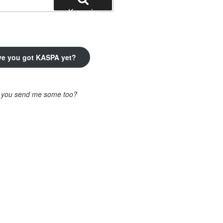
Keresés
ve you got KASPA yet?
l you send me some too?