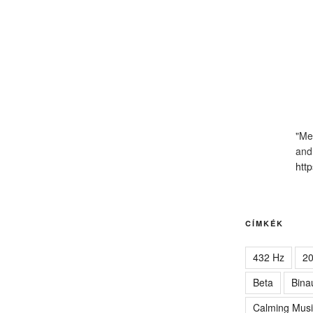
"Me
and
http
CÍMKÉK
432 Hz
2
Beta
Bina
Calming Musi