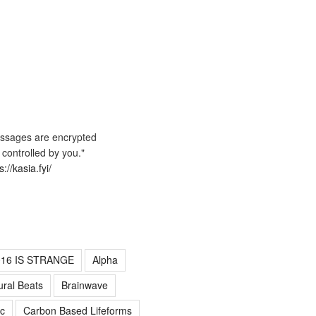
ssages are encrypted
 controlled by you."
s://kasia.fyi/
016 IS STRANGE
Alpha
ural Beats
Brainwave
c
Carbon Based Lifeforms