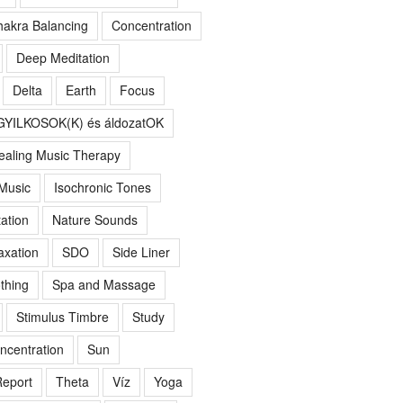
akra Balancing
Concentration
Deep Meditation
Delta
Earth
Focus
GYILKOSOK(K) és áldozatOK
ealing Music Therapy
 Music
Isochronic Tones
ation
Nature Sounds
axation
SDO
Side Liner
thing
Spa and Massage
Stimulus Timbre
Study
ncentration
Sun
eport
Theta
Víz
Yoga