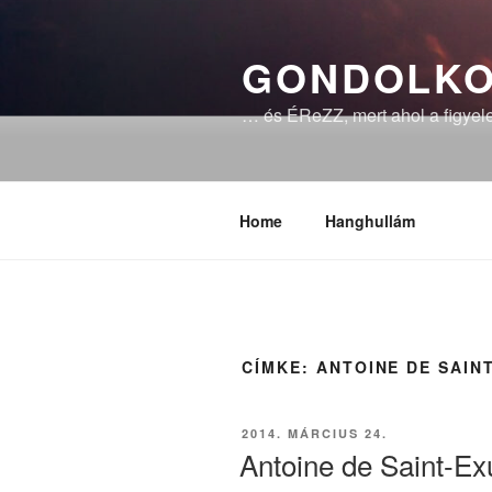
Tartalomhoz
GONDOLKO
… és ÉReZZ, mert ahol a figyele
Home
Hanghullám
CÍMKE:
ANTOINE DE SAIN
BEKÜLDVE:
2014. MÁRCIUS 24.
Antoine de Saint-Ex