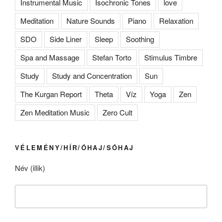
Instrumental Music
Isochronic Tones
love
Meditation
Nature Sounds
Piano
Relaxation
SDO
Side Liner
Sleep
Soothing
Spa and Massage
Stefan Torto
Stimulus Timbre
Study
Study and Concentration
Sun
The Kurgan Report
Theta
Víz
Yoga
Zen
Zen Meditation Music
Zero Cult
VÉLEMÉNY/HÍR/ÓHAJ/SÓHAJ
Név (illik)