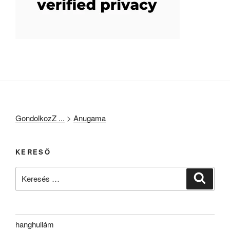
GondolkozZ ...
>
Anugama
KERESŐ
Keresés
Keresé
a
következő
kifejezésre:
hanghullám