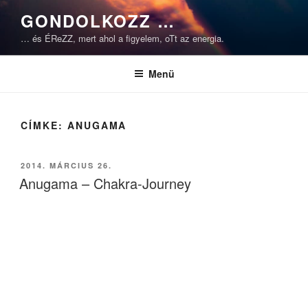
Tartalomhoz
GONDOLKOZZ …
… és ÉReZZ, mert ahol a figyelem, oTt az energia.
Menü
CÍMKE:
ANUGAMA
BEKÜLDVE:
2014. MÁRCIUS 26.
Anugama – Chakra-Journey