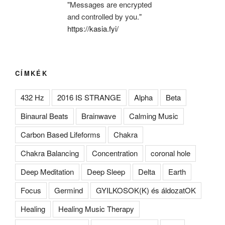
"Messages are encrypted
and controlled by you."
https://kasia.fyi/
CÍMKÉK
432 Hz
2016 IS STRANGE
Alpha
Beta
Binaural Beats
Brainwave
Calming Music
Carbon Based Lifeforms
Chakra
Chakra Balancing
Concentration
coronal hole
Deep Meditation
Deep Sleep
Delta
Earth
Focus
Germind
GYILKOSOK(K) és áldozatOK
Healing
Healing Music Therapy