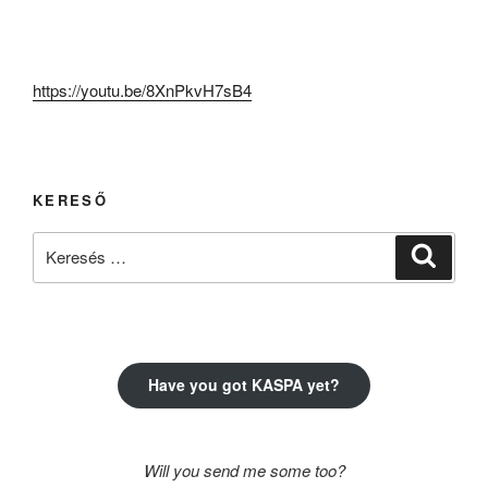
https://youtu.be/8XnPkvH7sB4
KERESŐ
Keresés
Keresé
a
következő
kifejezésre:
Have you got KASPA yet?
Will you send me some too?