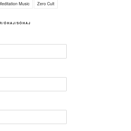
editation Music
Zero Cult
R/ÓHAJ/SÓHAJ