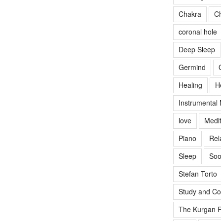
Chakra
Ch
coronal hole
Deep Sleep
Germind
Healing
H
Instrumental
love
Medit
Piano
Rel
Sleep
Soo
Stefan Torto
Study and Co
The Kurgan R