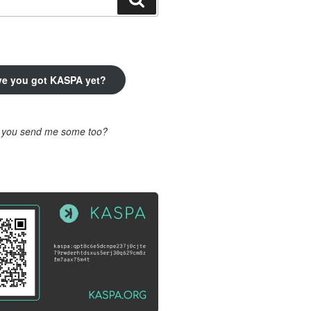
ve you got KASPA yet?
l you send me some too?