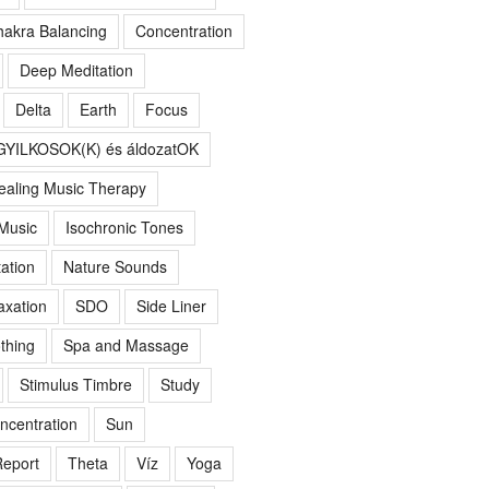
akra Balancing
Concentration
Deep Meditation
Delta
Earth
Focus
GYILKOSOK(K) és áldozatOK
ealing Music Therapy
 Music
Isochronic Tones
ation
Nature Sounds
axation
SDO
Side Liner
thing
Spa and Massage
Stimulus Timbre
Study
ncentration
Sun
eport
Theta
Víz
Yoga