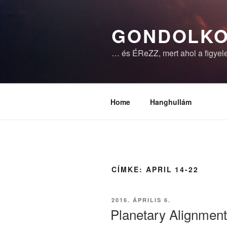
Tartalomhoz
GONDOLKO
… és ÉReZZ, mert ahol a figyele
Home
Hanghullám
CÍMKE:
APRIL 14-22
BEKÜLDVE:
2016. ÁPRILIS 6.
Planetary Alignment