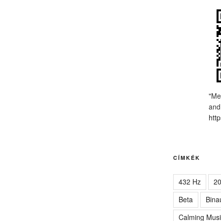
"Me
and
http
CÍMKÉK
432 Hz
2
Beta
Bina
Calming Musi