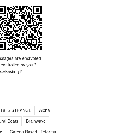
ssages are encrypted
 controlled by you."
s://kasia.fyi/
016 IS STRANGE
Alpha
ural Beats
Brainwave
c
Carbon Based Lifeforms