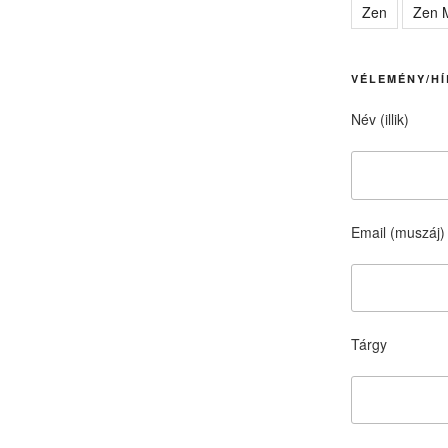
Zen
Zen M
VÉLEMÉNY/HÍ
Név (illik)
Email (muszáj)
Tárgy