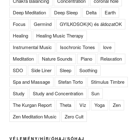
Chakra Balancing
Concentration
coronal hole
Deep Meditation
Deep Sleep
Delta
Earth
Focus
Germind
GYILKOSOK(K) és áldozatOK
Healing
Healing Music Therapy
Instrumental Music
Isochronic Tones
love
Meditation
Nature Sounds
Piano
Relaxation
SDO
Side Liner
Sleep
Soothing
Spa and Massage
Stefan Torto
Stimulus Timbre
Study
Study and Concentration
Sun
The Kurgan Report
Theta
Víz
Yoga
Zen
Zen Meditation Music
Zero Cult
VÉLEMÉNY/HÍR/ÓHAJ/SÓHAJ