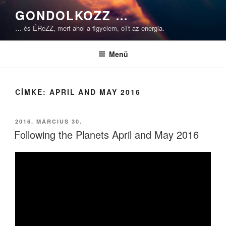
Tartalomhoz
GONDOLKOZZ …
… és ÉReZZ, mert ahol a figyelem, oTt az energia.
Menü
CÍMKE:
APRIL AND MAY 2016
BEKÜLDVE:
2016. MÁRCIUS 30.
Following the Planets April and May 2016