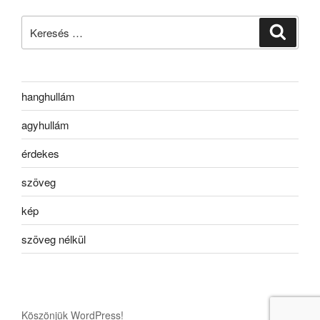
Keresés
Keresé
a
következő
kifejezésre:
hanghullám
agyhullám
érdekes
szöveg
kép
szöveg nélkül
Köszönjük WordPress!