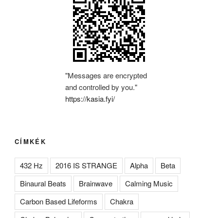
"Messages are encrypted
and controlled by you."
https://kasia.fyi/
CÍMKÉK
432 Hz
2016 IS STRANGE
Alpha
Beta
Binaural Beats
Brainwave
Calming Music
Carbon Based Lifeforms
Chakra