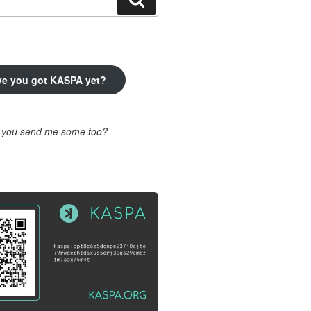
ve you got KASPA yet?
l you send me some too?