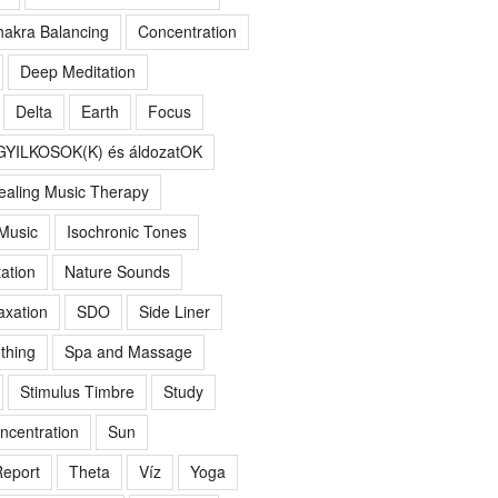
akra Balancing
Concentration
Deep Meditation
Delta
Earth
Focus
GYILKOSOK(K) és áldozatOK
ealing Music Therapy
 Music
Isochronic Tones
ation
Nature Sounds
axation
SDO
Side Liner
thing
Spa and Massage
Stimulus Timbre
Study
ncentration
Sun
eport
Theta
Víz
Yoga