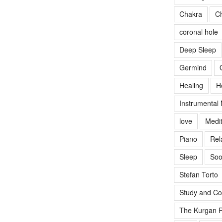
Chakra
Ch
coronal hole
Deep Sleep
Germind
Healing
H
Instrumental
love
Medit
Piano
Rel
Sleep
Soo
Stefan Torto
Study and Co
The Kurgan R