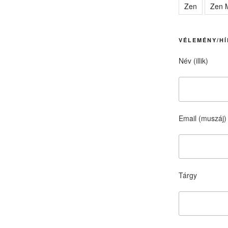
Zen
Zen M
VÉLEMÉNY/HÍ
Név (illik)
Email (muszáj)
Tárgy