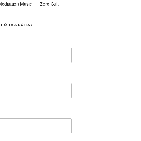
editation Music
Zero Cult
R/ÓHAJ/SÓHAJ