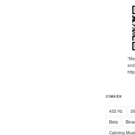
"Me
and
http
CÍMKÉK
432 Hz
2
Beta
Bina
Calming Musi