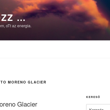
ZZ …
m, oTt az energia.
ITO MORENO GLACIER
KERESŐ
Moreno Glacier
Keresés