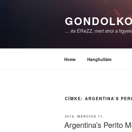
Tartalomhoz
GONDOLKO
… és ÉReZZ, mert ahol a figyele
Home
Hanghullám
CÍMKE:
ARGENTINA’S PER
BEKÜLDVE:
2016. MÁRCIUS 11.
Argentina’s Perito 