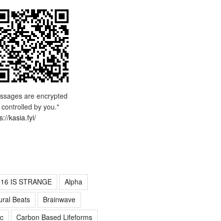
ssages are encrypted
 controlled by you."
s://kasia.fyi/
016 IS STRANGE
Alpha
ural Beats
Brainwave
c
Carbon Based Lifeforms