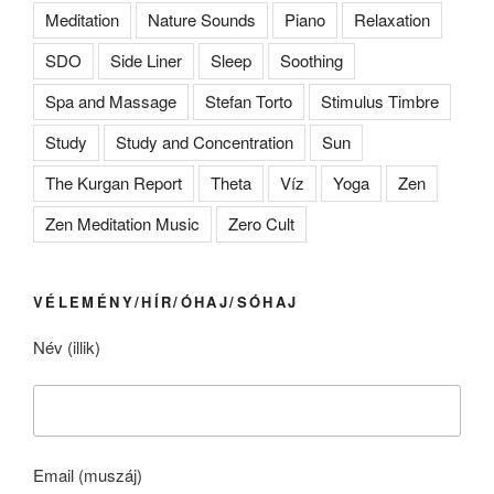
Meditation
Nature Sounds
Piano
Relaxation
SDO
Side Liner
Sleep
Soothing
Spa and Massage
Stefan Torto
Stimulus Timbre
Study
Study and Concentration
Sun
The Kurgan Report
Theta
Víz
Yoga
Zen
Zen Meditation Music
Zero Cult
VÉLEMÉNY/HÍR/ÓHAJ/SÓHAJ
Név (illik)
Email (muszáj)