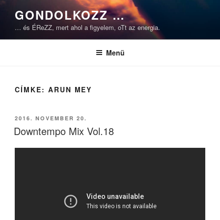
Tartalomhoz
GONDOLKOZZ …
… és ÉReZZ, mert ahol a figyelem, oTt az energia.
Menü
CÍMKE:
ARUN MEY
BEKÜLDVE:
2016. NOVEMBER 20.
Downtempo Mix Vol.18