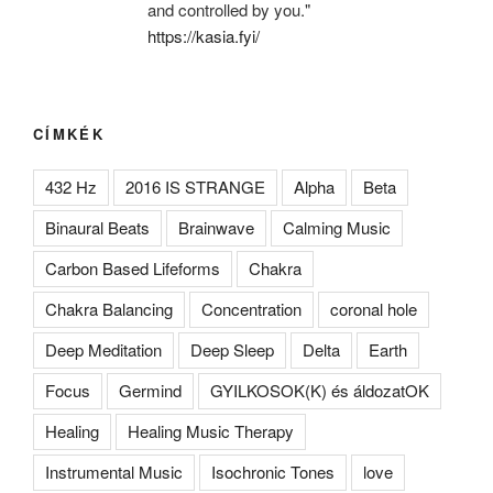
and controlled by you."
https://kasia.fyi/
CÍMKÉK
432 Hz
2016 IS STRANGE
Alpha
Beta
Binaural Beats
Brainwave
Calming Music
Carbon Based Lifeforms
Chakra
Chakra Balancing
Concentration
coronal hole
Deep Meditation
Deep Sleep
Delta
Earth
Focus
Germind
GYILKOSOK(K) és áldozatOK
Healing
Healing Music Therapy
Instrumental Music
Isochronic Tones
love