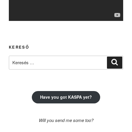
KERESŐ
Keresés
Keresé
a
következő
kifejezésre:
Have you got KASPA yet?
Will you send me some too?