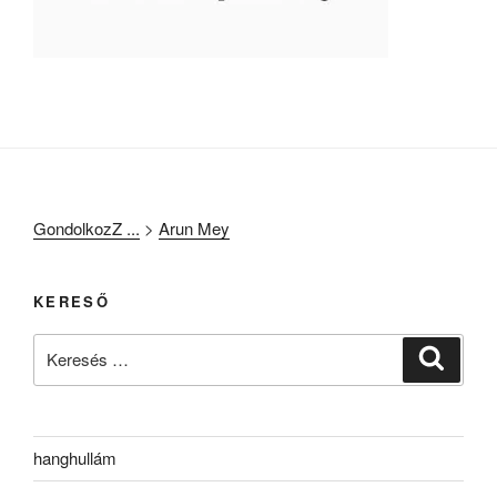
GondolkozZ ...
>
Arun Mey
KERESŐ
Keresés
Keresé
a
következő
kifejezésre:
hanghullám