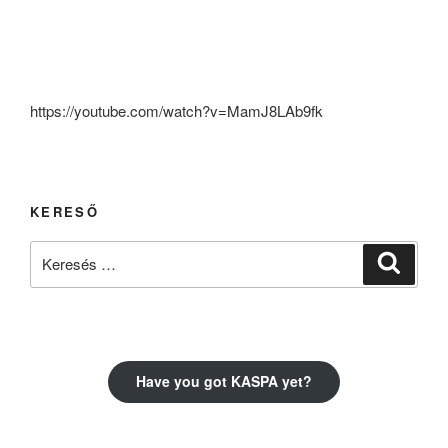
https://youtube.com/watch?v=MamJ8LAb9fk
KERESŐ
Keresés
Keresé
a
következő
kifejezésre:
Have you got KASPA yet?