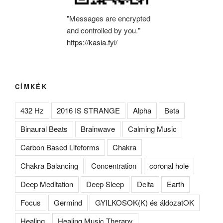
"Messages are encrypted
and controlled by you."
https://kasia.fyi/
CÍMKÉK
432 Hz
2016 IS STRANGE
Alpha
Beta
Binaural Beats
Brainwave
Calming Music
Carbon Based Lifeforms
Chakra
Chakra Balancing
Concentration
coronal hole
Deep Meditation
Deep Sleep
Delta
Earth
Focus
Germind
GYILKOSOK(K) és áldozatOK
Healing
Healing Music Therapy