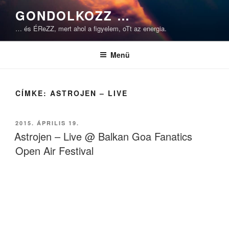
Tartalomhoz
GONDOLKOZZ …
… és ÉReZZ, mert ahol a figyelem, oTt az energia.
Menü
CÍMKE:
ASTROJEN – LIVE
BEKÜLDVE:
2015. ÁPRILIS 19.
Astrojen – Live @ Balkan Goa Fanatics
Open Air Festival