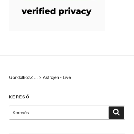
GondolkozZ ...
>
Astrojen - Live
KERESŐ
Keresés
Keresé
a
következő
kifejezésre: