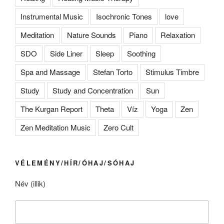
Instrumental Music
Isochronic Tones
love
Meditation
Nature Sounds
Piano
Relaxation
SDO
Side Liner
Sleep
Soothing
Spa and Massage
Stefan Torto
Stimulus Timbre
Study
Study and Concentration
Sun
The Kurgan Report
Theta
Víz
Yoga
Zen
Zen Meditation Music
Zero Cult
VÉLEMÉNY/HÍR/ÓHAJ/SÓHAJ
Név (illik)