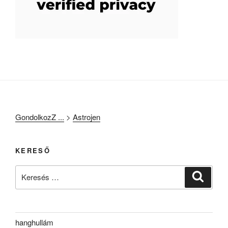
GondolkozZ ...
>
Astrojen
KERESŐ
Keresés
Keresé
a
következő
kifejezésre:
hanghullám