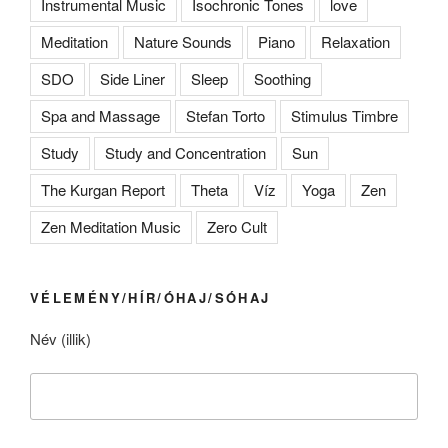
Instrumental Music
Isochronic Tones
love
Meditation
Nature Sounds
Piano
Relaxation
SDO
Side Liner
Sleep
Soothing
Spa and Massage
Stefan Torto
Stimulus Timbre
Study
Study and Concentration
Sun
The Kurgan Report
Theta
Víz
Yoga
Zen
Zen Meditation Music
Zero Cult
VÉLEMÉNY/HÍR/ÓHAJ/SÓHAJ
Név (illik)