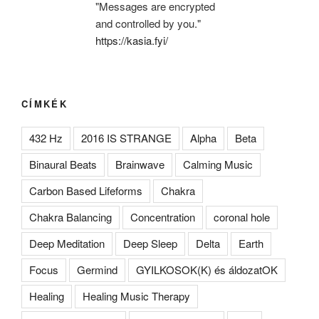
"Messages are encrypted
and controlled by you."
https://kasia.fyi/
CÍMKÉK
432 Hz
2016 IS STRANGE
Alpha
Beta
Binaural Beats
Brainwave
Calming Music
Carbon Based Lifeforms
Chakra
Chakra Balancing
Concentration
coronal hole
Deep Meditation
Deep Sleep
Delta
Earth
Focus
Germind
GYILKOSOK(K) és áldozatOK
Healing
Healing Music Therapy