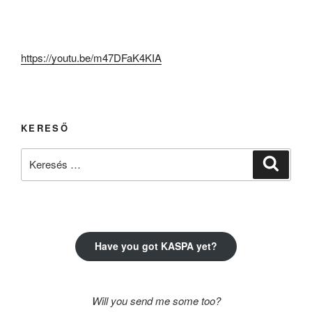
https://youtu.be/m47DFaK4KIA
KERESŐ
Keresés
Keresé
a
következő
kifejezésre:
Have you got KASPA yet?
Will you send me some too?