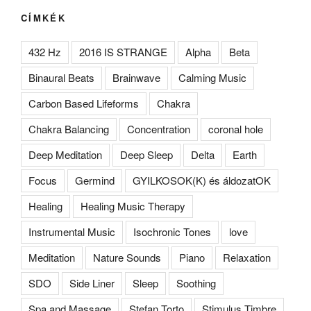
CÍMKÉK
432 Hz
2016 IS STRANGE
Alpha
Beta
Binaural Beats
Brainwave
Calming Music
Carbon Based Lifeforms
Chakra
Chakra Balancing
Concentration
coronal hole
Deep Meditation
Deep Sleep
Delta
Earth
Focus
Germind
GYILKOSOK(K) és áldozatOK
Healing
Healing Music Therapy
Instrumental Music
Isochronic Tones
love
Meditation
Nature Sounds
Piano
Relaxation
SDO
Side Liner
Sleep
Soothing
Spa and Massage
Stefan Torto
Stimulus Timbre