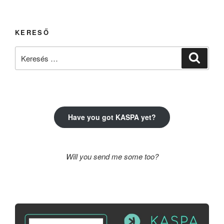
KERESŐ
Keresés
Keresé
a
következő
kifejezésre:
Have you got KASPA yet?
Will you send me some too?