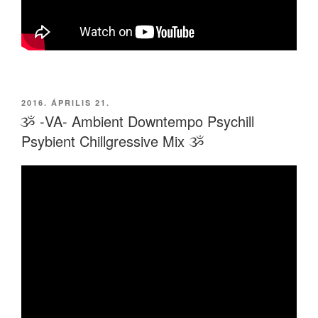
BEKÜLDVE:
2016. ÁPRILIS 21.
ૐ -VA- Ambient Downtempo Psychill
Psybient Chillgressive Mix ૐ