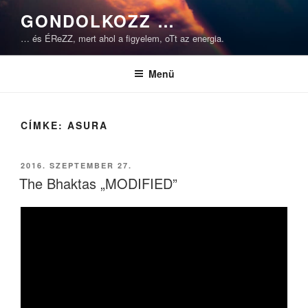
Tartalomhoz
GONDOLKOZZ …
… és ÉReZZ, mert ahol a figyelem, oTt az energia.
Menü
CÍMKE:
ASURA
BEKÜLDVE:
2016. SZEPTEMBER 27.
The Bhaktas „MODIFIED”