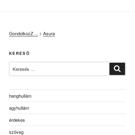
GondolkozZ ...
>
Asura
KERESŐ
Keresés
Keresé
a
következő
kifejezésre:
hanghullám
agyhullám
érdekes
szöveg