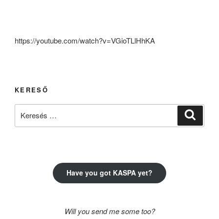
https://youtube.com/watch?v=VGioTLlHhKA
KERESŐ
Keresés
Keresé
a
következő
kifejezésre:
Have you got KASPA yet?
Will you send me some too?