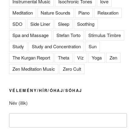
Instrumental Music
Isochronic Tones
love
Meditation
Nature Sounds
Piano
Relaxation
SDO
Side Liner
Sleep
Soothing
Spa and Massage
Stefan Torto
Stimulus Timbre
Study
Study and Concentration
Sun
The Kurgan Report
Theta
Víz
Yoga
Zen
Zen Meditation Music
Zero Cult
VÉLEMÉNY/HÍR/ÓHAJ/SÓHAJ
Név (illik)