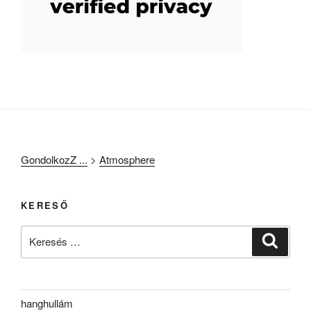
GondolkozZ ...
>
Atmosphere
KERESŐ
Keresés
Keresé
a
következő
kifejezésre:
hanghullám