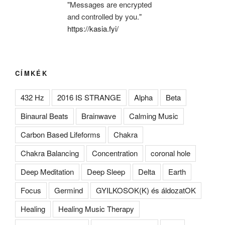
"Messages are encrypted
and controlled by you."
https://kasia.fyi/
CÍMKÉK
432 Hz
2016 IS STRANGE
Alpha
Beta
Binaural Beats
Brainwave
Calming Music
Carbon Based Lifeforms
Chakra
Chakra Balancing
Concentration
coronal hole
Deep Meditation
Deep Sleep
Delta
Earth
Focus
Germind
GYILKOSOK(K) és áldozatOK
Healing
Healing Music Therapy