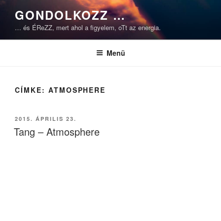
Tartalomhoz
GONDOLKOZZ …
… és ÉReZZ, mert ahol a figyelem, oTt az energia.
Menü
CÍMKE:
ATMOSPHERE
BEKÜLDVE:
2015. ÁPRILIS 23.
Tang – Atmosphere