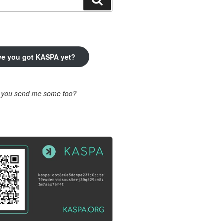
ve you got KASPA yet?
l you send me some too?