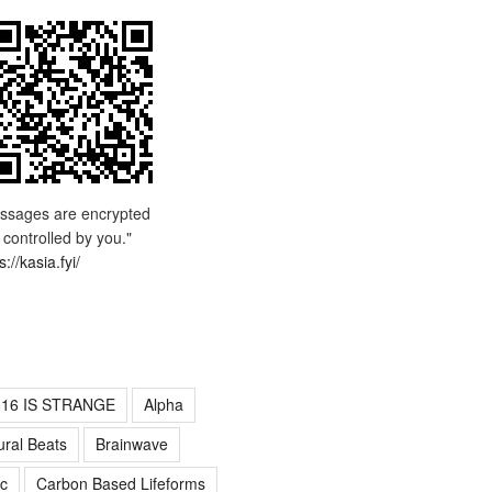
ssages are encrypted
 controlled by you."
s://kasia.fyi/
016 IS STRANGE
Alpha
ural Beats
Brainwave
c
Carbon Based Lifeforms