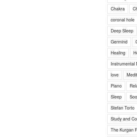
Chakra
Ch
coronal hole
Deep Sleep
Germind
Healing
H
Instrumental
love
Medit
Piano
Rel
Sleep
Soo
Stefan Torto
Study and Co
The Kurgan R