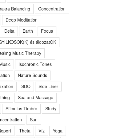
akra Balancing
Concentration
Deep Meditation
Delta
Earth
Focus
GYILKOSOK(K) és áldozatOK
ealing Music Therapy
 Music
Isochronic Tones
ation
Nature Sounds
axation
SDO
Side Liner
thing
Spa and Massage
Stimulus Timbre
Study
ncentration
Sun
eport
Theta
Víz
Yoga