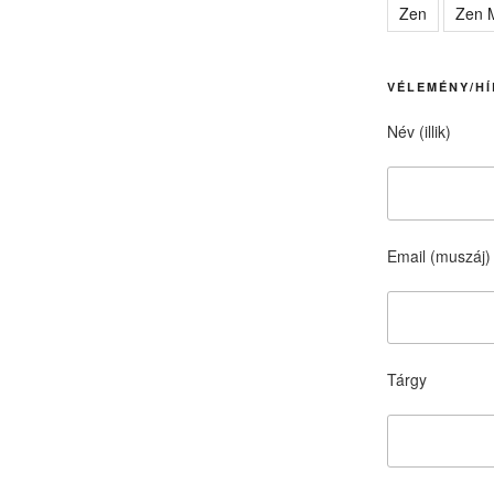
Zen
Zen M
VÉLEMÉNY/HÍ
Név (illik)
Email (muszáj)
Tárgy