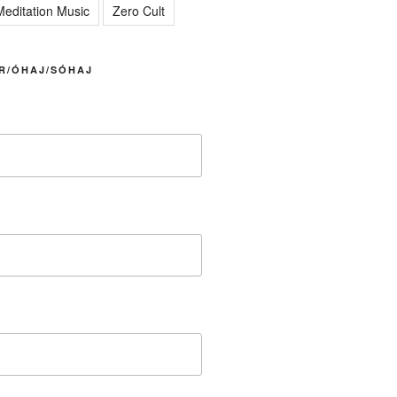
editation Music
Zero Cult
R/ÓHAJ/SÓHAJ