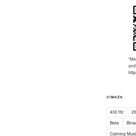
"Me
and
http
CÍMKÉK
432 Hz
2
Beta
Bina
Calming Musi