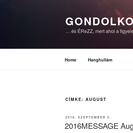
Tartalomhoz
GONDOLKO
… és ÉReZZ, mert ahol a figyele
Home
Hanghullám
CÍMKE:
AUGUST
BEKÜLDVE:
2016. SZEPTEMBER 2.
2016MESSAGE Aug