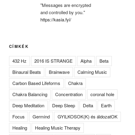
"Messages are encrypted
and controlled by you."
https://kasia.fyi/
CÍMKÉK
432 Hz
2016 IS STRANGE
Alpha
Beta
Binaural Beats
Brainwave
Calming Music
Carbon Based Lifeforms
Chakra
Chakra Balancing
Concentration
coronal hole
Deep Meditation
Deep Sleep
Delta
Earth
Focus
Germind
GYILKOSOK(K) és áldozatOK
Healing
Healing Music Therapy