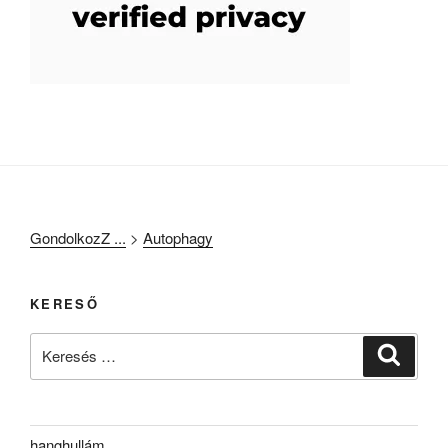
GondolkozZ ...
>
Autophagy
KERESŐ
Keresés
Keresé
a
következő
kifejezésre:
hanghullám