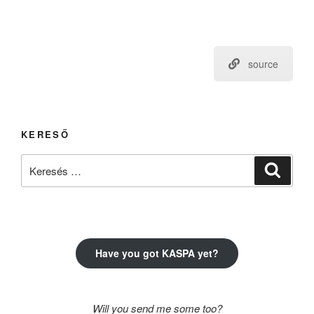
source
KERESŐ
Keresés
Keresé
a
következő
kifejezésre:
Have you got KASPA yet?
Will you send me some too?