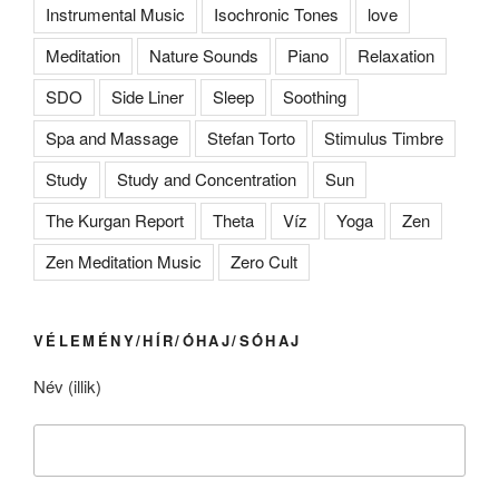
Instrumental Music
Isochronic Tones
love
Meditation
Nature Sounds
Piano
Relaxation
SDO
Side Liner
Sleep
Soothing
Spa and Massage
Stefan Torto
Stimulus Timbre
Study
Study and Concentration
Sun
The Kurgan Report
Theta
Víz
Yoga
Zen
Zen Meditation Music
Zero Cult
VÉLEMÉNY/HÍR/ÓHAJ/SÓHAJ
Név (illik)