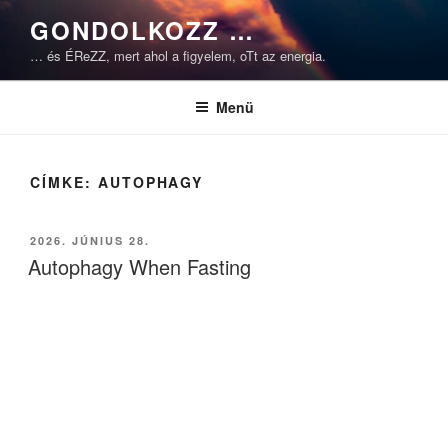
Tartalomhoz
GONDOLKOZZ …
… és ÉReZZ, mert ahol a figyelem, oTt az energia.
Menü
CÍMKE:
AUTOPHAGY
BEKÜLDVE:
2026. JÚNIUS 28.
Autophagy When Fasting