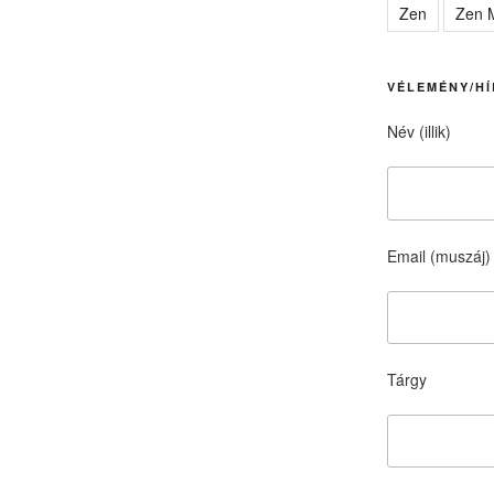
Zen
Zen M
VÉLEMÉNY/HÍ
Név (illik)
Email (muszáj)
Tárgy