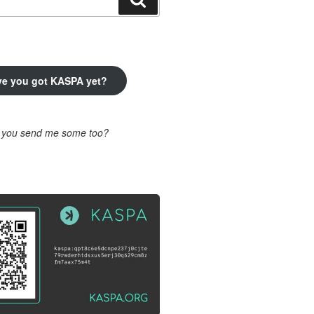
ve you got KASPA yet?
l you send me some too?