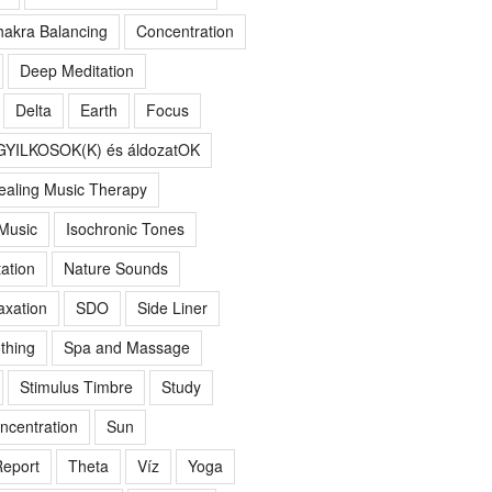
akra Balancing
Concentration
Deep Meditation
Delta
Earth
Focus
GYILKOSOK(K) és áldozatOK
ealing Music Therapy
 Music
Isochronic Tones
ation
Nature Sounds
axation
SDO
Side Liner
thing
Spa and Massage
Stimulus Timbre
Study
ncentration
Sun
eport
Theta
Víz
Yoga