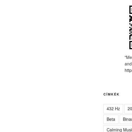
"Me
and
http
CÍMKÉK
432 Hz
2
Beta
Bina
Calming Musi