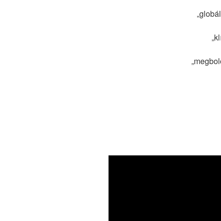
„globá
„k
„megbolo