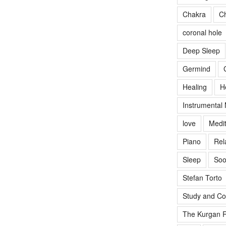
Chakra
Ch
coronal hole
Deep Sleep
Germind
Healing
H
Instrumental
love
Medit
Piano
Rel
Sleep
Soo
Stefan Torto
Study and Co
The Kurgan R