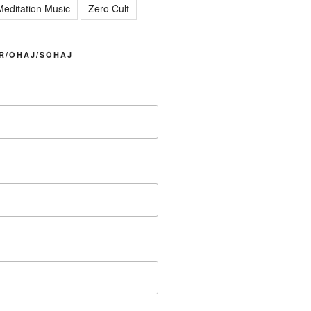
editation Music
Zero Cult
R/ÓHAJ/SÓHAJ