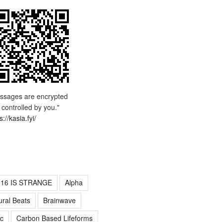
ssages are encrypted
 controlled by you."
s://kasia.fyi/
016 IS STRANGE
Alpha
ural Beats
Brainwave
c
Carbon Based Lifeforms