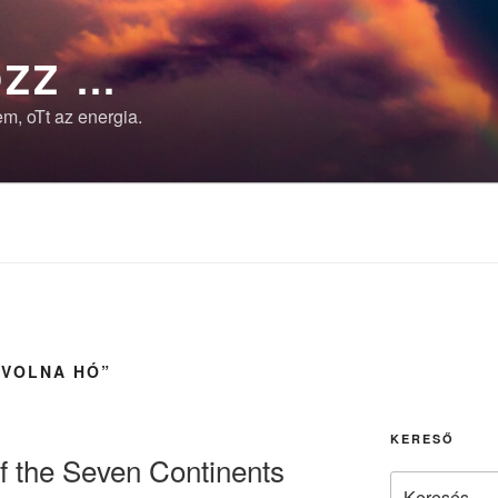
ZZ …
m, oTt az energia.
 VOLNA HÓ”
KERESŐ
f the Seven Continents
Keresés