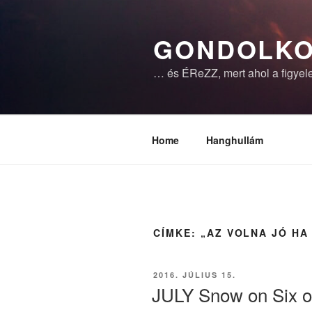
Tartalomhoz
GONDOLKO
… és ÉReZZ, mert ahol a figyele
Home
Hanghullám
CÍMKE:
„AZ VOLNA JÓ HA
BEKÜLDVE:
2016. JÚLIUS 15.
JULY Snow on Six o