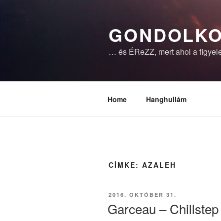
Tartalomhoz
GONDOLKO
… és ÉReZZ, mert ahol a figyele
Home
Hanghullám
CÍMKE:
AZALEH
BEKÜLDVE:
2016. OKTÓBER 31.
Garceau – Chillste