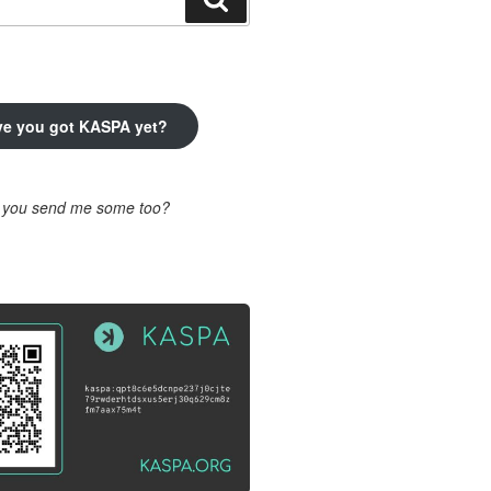
ve you got KASPA yet?
l you send me some too?