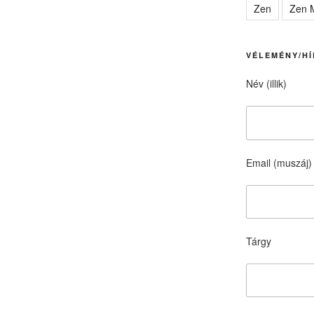
Zen
Zen M
VÉLEMÉNY/HÍ
Név (illik)
Email (muszáj)
Tárgy