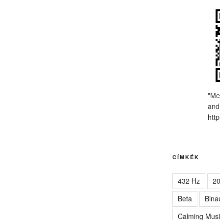
"Me
and
http
CÍMKÉK
432 Hz
2
Beta
Bina
Calming Musi