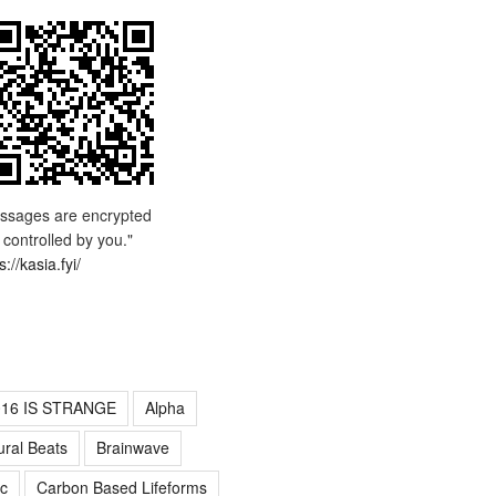
ssages are encrypted
 controlled by you."
s://kasia.fyi/
016 IS STRANGE
Alpha
ural Beats
Brainwave
c
Carbon Based Lifeforms