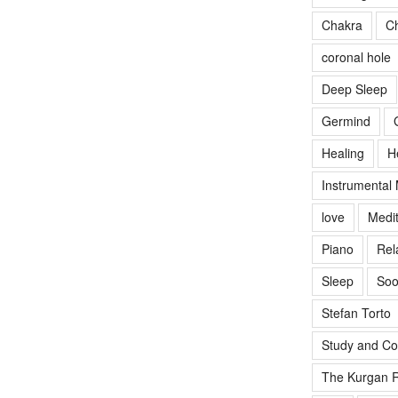
Chakra
Ch
coronal hole
Deep Sleep
Germind
Healing
H
Instrumental
love
Medit
Piano
Rel
Sleep
Soo
Stefan Torto
Study and Co
The Kurgan R