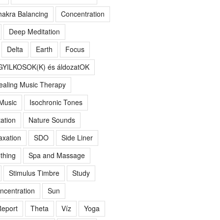
akra Balancing
Concentration
Deep Meditation
Delta
Earth
Focus
GYILKOSOK(K) és áldozatOK
ealing Music Therapy
 Music
Isochronic Tones
ation
Nature Sounds
axation
SDO
Side Liner
thing
Spa and Massage
Stimulus Timbre
Study
ncentration
Sun
eport
Theta
Víz
Yoga