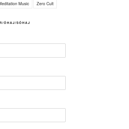
editation Music
Zero Cult
R/ÓHAJ/SÓHAJ