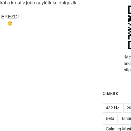
ról a kreatív jobb agyfélteke dolgozik.
ÉREZD!
"Me
and
http
CÍMKÉK
432 Hz
2
Beta
Bina
Calming Musi