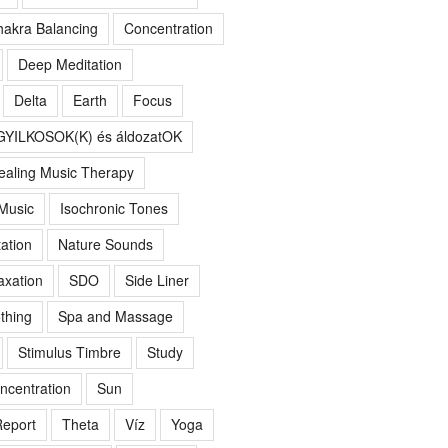
akra Balancing
Concentration
Deep Meditation
Delta
Earth
Focus
GYILKOSOK(K) és áldozatOK
ealing Music Therapy
 Music
Isochronic Tones
ation
Nature Sounds
axation
SDO
Side Liner
thing
Spa and Massage
Stimulus Timbre
Study
ncentration
Sun
eport
Theta
Víz
Yoga