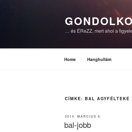
Tartalomhoz
GONDOLKO
… és ÉReZZ, mert ahol a figyele
Home
Hanghullám
CÍMKE:
BAL AGYFÉLTEKE
BEKÜLDVE:
2014. MÁRCIUS 8.
bal-jobb