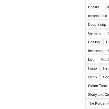
Chakra
Ch
coronal hole
Deep Sleep
Germind
Healing
H
Instrumental
love
Medit
Piano
Rel
Sleep
Soo
Stefan Torto
Study and Co
The Kurgan R