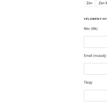
Zen
Zen M
VÉLEMÉNY/HÍ
Név (illik)
Email (muszáj)
Tárgy