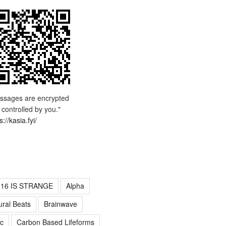
ssages are encrypted
 controlled by you."
s://kasia.fyi/
016 IS STRANGE
Alpha
ural Beats
Brainwave
c
Carbon Based Lifeforms