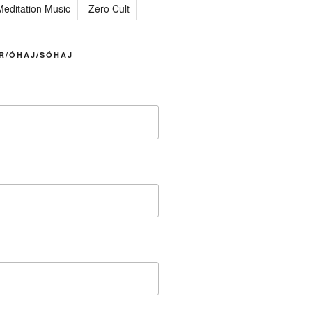
editation Music
Zero Cult
R/ÓHAJ/SÓHAJ