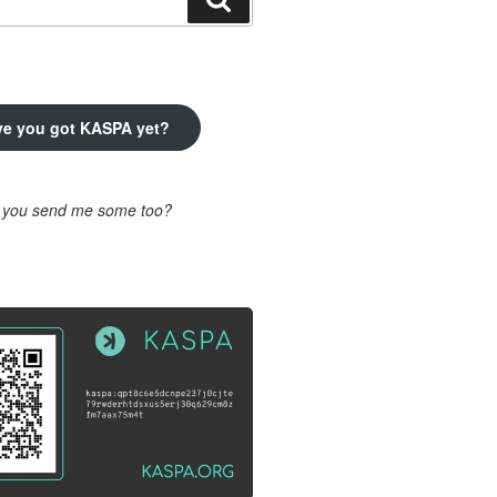
ve you got KASPA yet?
l you send me some too?