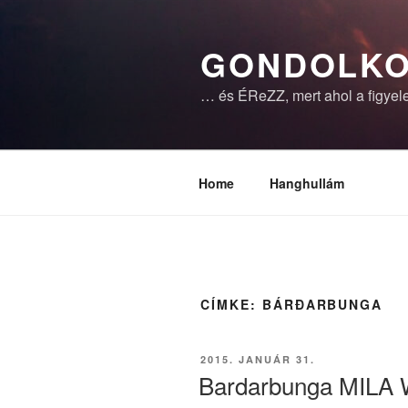
Tartalomhoz
GONDOLKO
… és ÉReZZ, mert ahol a figyele
Home
Hanghullám
CÍMKE:
BÁRÐARBUNGA
BEKÜLDVE:
2015. JANUÁR 31.
Bardarbunga MILA 