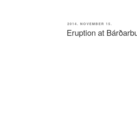
BEKÜLDVE:
2014. NOVEMBER 15.
Eruption at Bárðarb