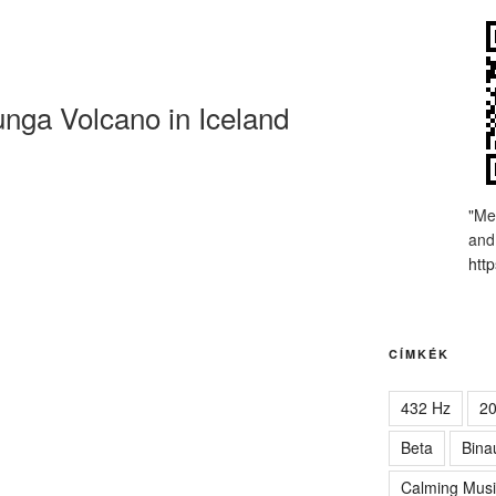
unga Volcano in Iceland
"Me
and
http
CÍMKÉK
432 Hz
2
Beta
Bina
Calming Musi