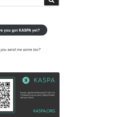
ve you got KASPA yet?
l you send me some too?