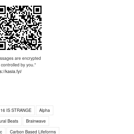
ssages are encrypted
 controlled by you."
s://kasia.fyi/
016 IS STRANGE
Alpha
ural Beats
Brainwave
c
Carbon Based Lifeforms