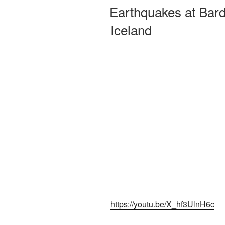
Earthquakes at Bar
Iceland
https://youtu.be/X_hf3UlnH6c