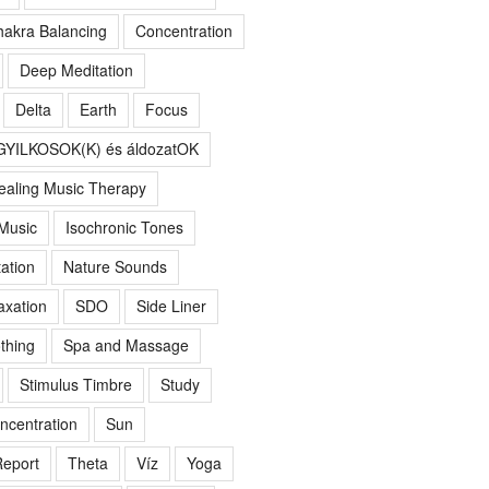
akra Balancing
Concentration
Deep Meditation
Delta
Earth
Focus
GYILKOSOK(K) és áldozatOK
ealing Music Therapy
 Music
Isochronic Tones
ation
Nature Sounds
axation
SDO
Side Liner
thing
Spa and Massage
Stimulus Timbre
Study
ncentration
Sun
eport
Theta
Víz
Yoga