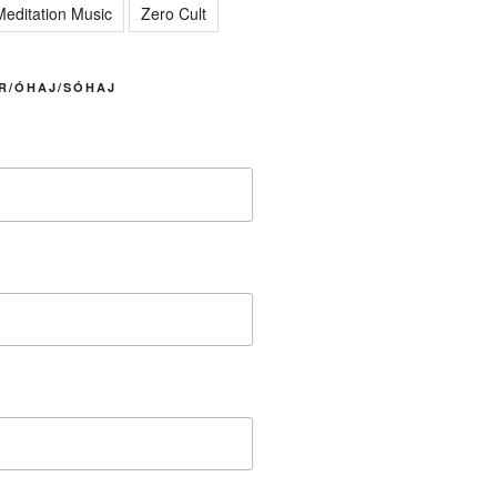
editation Music
Zero Cult
R/ÓHAJ/SÓHAJ