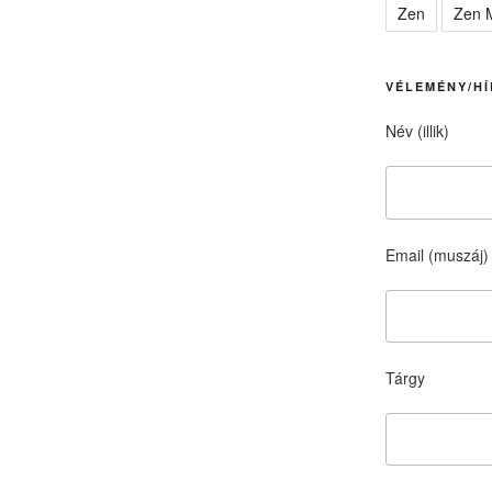
Zen
Zen M
VÉLEMÉNY/HÍ
Név (illik)
Email (muszáj)
Tárgy