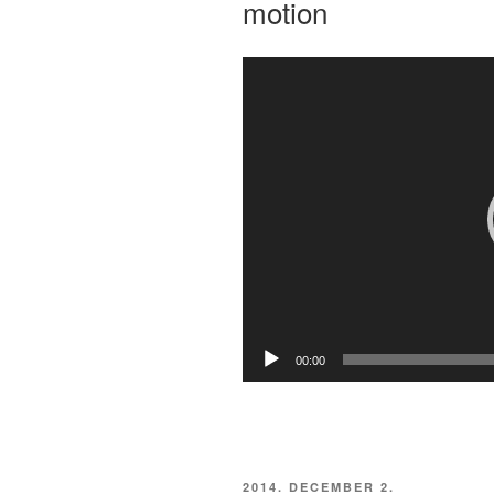
motion
Videólejátszó
00:00
BEKÜLDVE:
2014. DECEMBER 2.