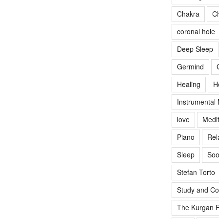
Chakra
Ch
coronal hole
Deep Sleep
Germind
Healing
H
Instrumental
love
Medit
Piano
Rel
Sleep
Soo
Stefan Torto
Study and Co
The Kurgan R