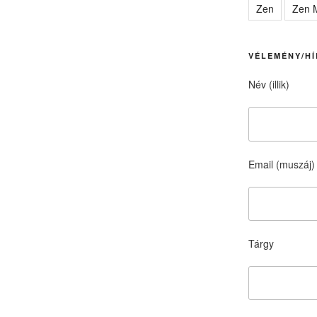
Zen
Zen M
VÉLEMÉNY/HÍ
Név (illik)
Email (muszáj)
Tárgy