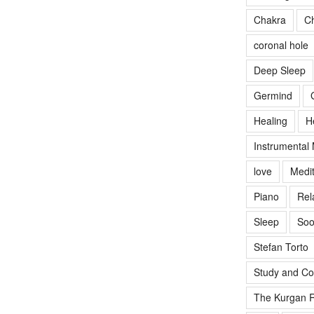
Chakra
Ch
coronal hole
Deep Sleep
Germind
Healing
H
Instrumental
love
Medit
Piano
Rel
Sleep
Soo
Stefan Torto
Study and Co
The Kurgan R