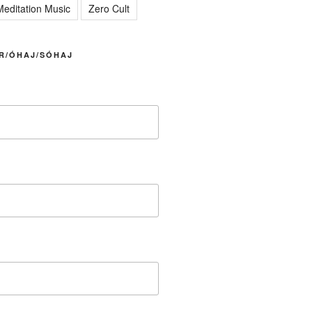
editation Music
Zero Cult
R/ÓHAJ/SÓHAJ