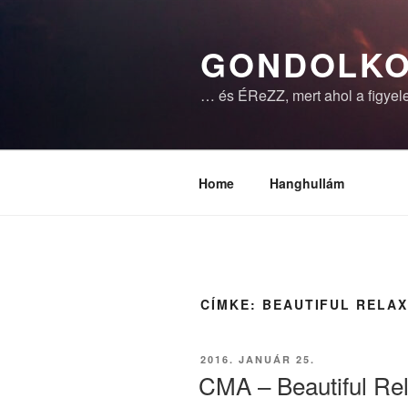
Tartalomhoz
GONDOLKO
… és ÉReZZ, mert ahol a figyele
Home
Hanghullám
CÍMKE:
BEAUTIFUL RELAX
BEKÜLDVE:
2016. JANUÁR 25.
CMA – Beautiful Rel