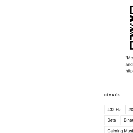
"Me
and
http
CÍMKÉK
432 Hz
2
Beta
Bina
Calming Musi