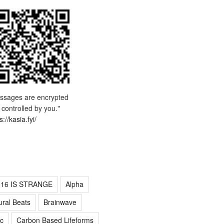
ssages are encrypted
 controlled by you."
s://kasia.fyi/
016 IS STRANGE
Alpha
ural Beats
Brainwave
c
Carbon Based Lifeforms