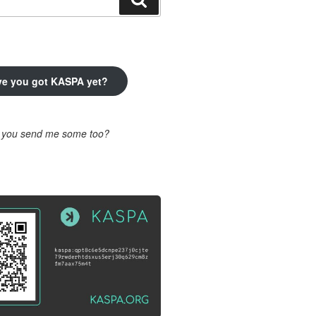
ve you got KASPA yet?
l you send me some too?