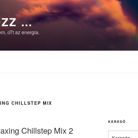
ZZ …
m, oTt az energia.
ING CHILLSTEP MIX
KERESŐ
axing Chillstep Mix 2
Keresés