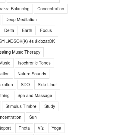
akra Balancing
Concentration
Deep Meditation
Delta
Earth
Focus
GYILKOSOK(K) és áldozatOK
ealing Music Therapy
 Music
Isochronic Tones
ation
Nature Sounds
axation
SDO
Side Liner
thing
Spa and Massage
Stimulus Timbre
Study
ncentration
Sun
eport
Theta
Víz
Yoga