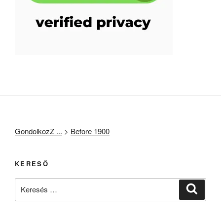
GondolkozZ ...
>
Before 1900
KERESŐ
Keresés
Keresé
a
következő
kifejezésre: