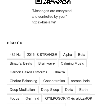
"Messages are encrypted
and controlled by you."
https://kasia.fyi/
CÍMKÉK
432 Hz
2016 IS STRANGE
Alpha
Beta
Binaural Beats
Brainwave
Calming Music
Carbon Based Lifeforms
Chakra
Chakra Balancing
Concentration
coronal hole
Deep Meditation
Deep Sleep
Delta
Earth
Focus
Germind
GYILKOSOK(K) és áldozatOK