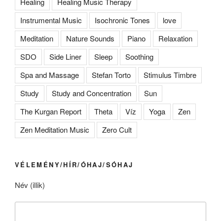
Healing
Healing Music Therapy
Instrumental Music
Isochronic Tones
love
Meditation
Nature Sounds
Piano
Relaxation
SDO
Side Liner
Sleep
Soothing
Spa and Massage
Stefan Torto
Stimulus Timbre
Study
Study and Concentration
Sun
The Kurgan Report
Theta
Víz
Yoga
Zen
Zen Meditation Music
Zero Cult
VÉLEMÉNY/HÍR/ÓHAJ/SÓHAJ
Név (illik)