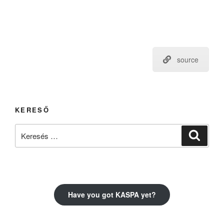
source
KERESŐ
Keresés
Keresé
a
következő
kifejezésre:
Have you got KASPA yet?