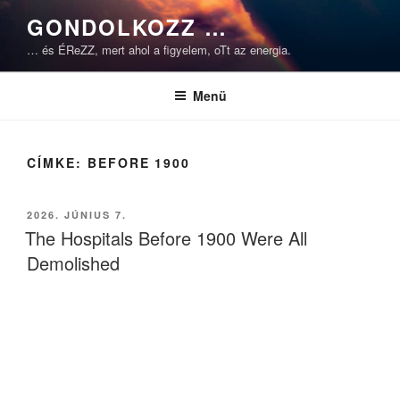
Tartalomhoz
GONDOLKOZZ …
… és ÉReZZ, mert ahol a figyelem, oTt az energia.
Menü
CÍMKE:
BEFORE 1900
BEKÜLDVE:
2026. JÚNIUS 7.
The Hospitals Before 1900 Were All
Demolished