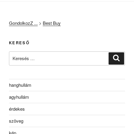
GondolkozZ ...
>
Best Buy
KERESŐ
Keresés
Keresé
a
következő
kifejezésre:
hanghullám
agyhullám
érdekes
szöveg
kép