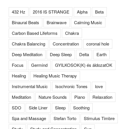
432 Hz
2016 IS STRANGE
Alpha
Beta
Binaural Beats
Brainwave
Calming Music
Carbon Based Lifeforms
Chakra
Chakra Balancing
Concentration
coronal hole
Deep Meditation
Deep Sleep
Delta
Earth
Focus
Germind
GYILKOSOK(K) és áldozatOK
Healing
Healing Music Therapy
Instrumental Music
Isochronic Tones
love
Meditation
Nature Sounds
Piano
Relaxation
SDO
Side Liner
Sleep
Soothing
Spa and Massage
Stefan Torto
Stimulus Timbre
Study
Study and Concentration
Sun