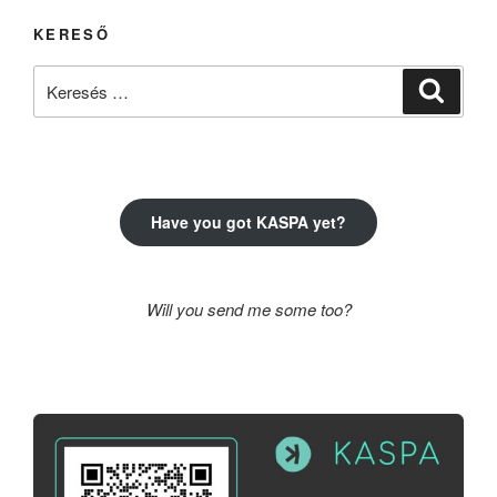
KERESŐ
Keresés
Keresé
a
következő
kifejezésre:
Have you got KASPA yet?
Will you send me some too?