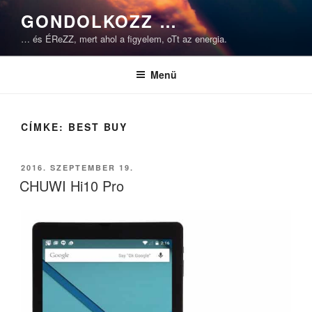
Tartalomhoz
GONDOLKOZZ …
… és ÉReZZ, mert ahol a figyelem, oTt az energia.
Menü
CÍMKE:
BEST BUY
BEKÜLDVE:
2016. SZEPTEMBER 19.
CHUWI Hi10 Pro