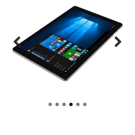
Previ
Next
ous