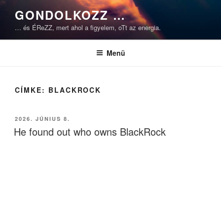
Tartalomhoz
GONDOLKOZZ …
… és ÉReZZ, mert ahol a figyelem, oTt az energia.
Menü
CÍMKE:
BLACKROCK
BEKÜLDVE:
2026. JÚNIUS 8.
He found out who owns BlackRock