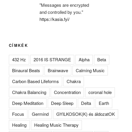
"Messages are encrypted
and controlled by you."
https://kasia.fyi/
CÍMKÉK
432 Hz
2016 IS STRANGE
Alpha
Beta
Binaural Beats
Brainwave
Calming Music
Carbon Based Lifeforms
Chakra
Chakra Balancing
Concentration
coronal hole
Deep Meditation
Deep Sleep
Delta
Earth
Focus
Germind
GYILKOSOK(K) és áldozatOK
Healing
Healing Music Therapy