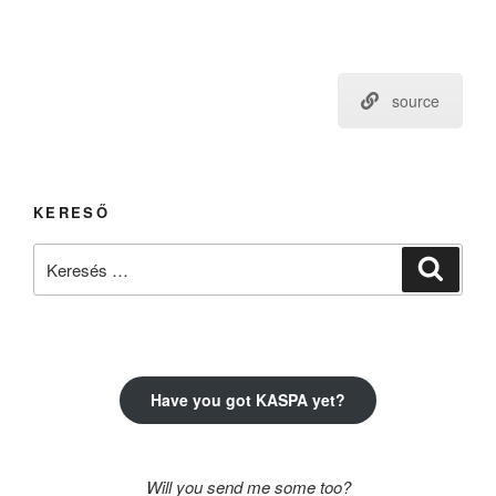
source
KERESŐ
Keresés
Keresé
a
következő
kifejezésre:
Have you got KASPA yet?
Will you send me some too?