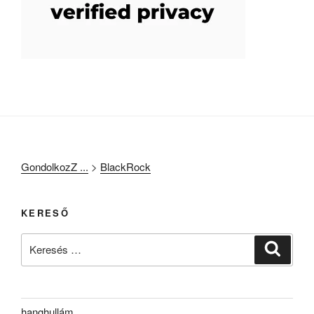
GondolkozZ ...
>
BlackRock
KERESŐ
Keresés
Keresé
a
következő
kifejezésre:
hanghullám