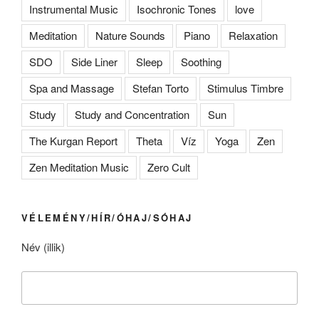
Instrumental Music
Isochronic Tones
love
Meditation
Nature Sounds
Piano
Relaxation
SDO
Side Liner
Sleep
Soothing
Spa and Massage
Stefan Torto
Stimulus Timbre
Study
Study and Concentration
Sun
The Kurgan Report
Theta
Víz
Yoga
Zen
Zen Meditation Music
Zero Cult
VÉLEMÉNY/HÍR/ÓHAJ/SÓHAJ
Név (illik)