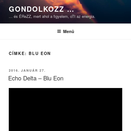
Tartalomhoz
GONDOLKOZZ …
… és ÉReZZ, mert ahol a figyelem, oTt az energia.
Menü
CÍMKE:
BLU EON
BEKÜLDVE:
2016. JANUÁR 27.
Echo Delta – Blu Eon