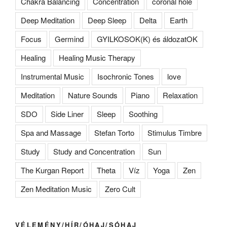
Chakra Balancing
Concentration
coronal hole
Deep Meditation
Deep Sleep
Delta
Earth
Focus
Germind
GYILKOSOK(K) és áldozatOK
Healing
Healing Music Therapy
Instrumental Music
Isochronic Tones
love
Meditation
Nature Sounds
Piano
Relaxation
SDO
Side Liner
Sleep
Soothing
Spa and Massage
Stefan Torto
Stimulus Timbre
Study
Study and Concentration
Sun
The Kurgan Report
Theta
Víz
Yoga
Zen
Zen Meditation Music
Zero Cult
VÉLEMÉNY/HÍR/ÓHAJ/SÓHAJ