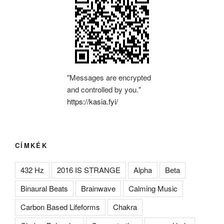
"Messages are encrypted
and controlled by you."
https://kasia.fyi/
CÍMKÉK
432 Hz
2016 IS STRANGE
Alpha
Beta
Binaural Beats
Brainwave
Calming Music
Carbon Based Lifeforms
Chakra