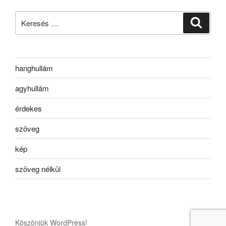
Keresés
Keresé
a
következő
kifejezésre:
hanghullám
agyhullám
érdekes
szöveg
kép
szöveg nélkül
Köszönjük WordPress!