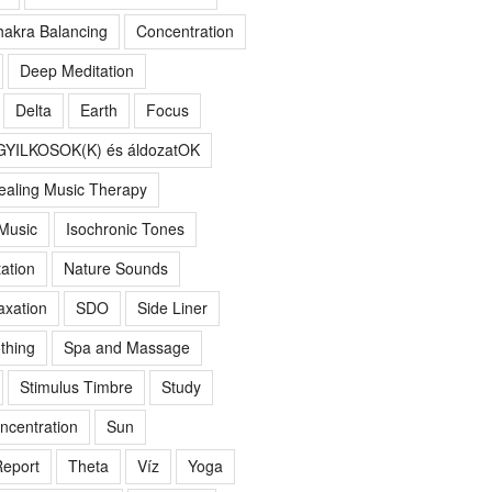
akra Balancing
Concentration
Deep Meditation
Delta
Earth
Focus
GYILKOSOK(K) és áldozatOK
ealing Music Therapy
 Music
Isochronic Tones
ation
Nature Sounds
axation
SDO
Side Liner
thing
Spa and Massage
Stimulus Timbre
Study
ncentration
Sun
eport
Theta
Víz
Yoga