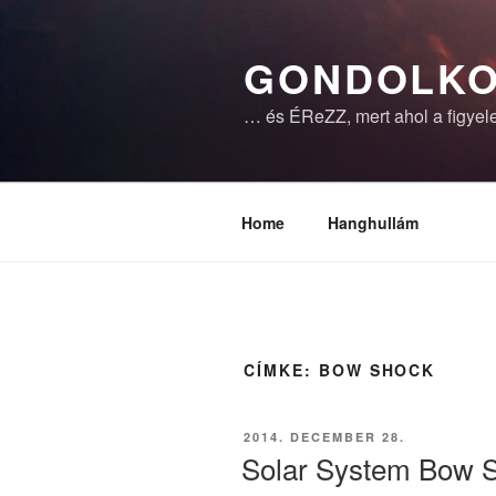
Tartalomhoz
GONDOLKO
… és ÉReZZ, mert ahol a figyele
Home
Hanghullám
CÍMKE:
BOW SHOCK
BEKÜLDVE:
2014. DECEMBER 28.
Solar System Bow 