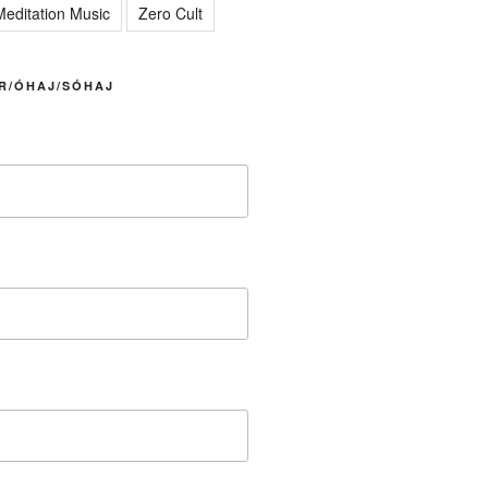
editation Music
Zero Cult
R/ÓHAJ/SÓHAJ