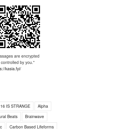
ssages are encrypted
 controlled by you."
s://kasia.fyi/
016 IS STRANGE
Alpha
ural Beats
Brainwave
c
Carbon Based Lifeforms