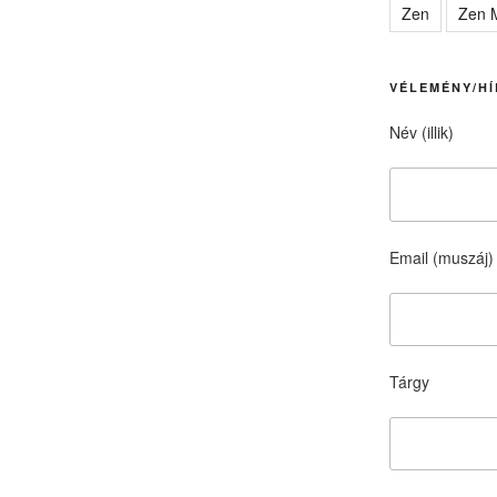
Zen
Zen M
VÉLEMÉNY/HÍ
Név (illik)
Email (muszáj)
Tárgy