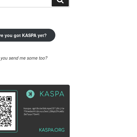
ve you got KASPA yet?
l you send me some too?