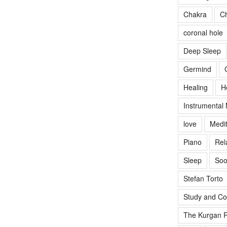
Chakra
Ch
coronal hole
Deep Sleep
Germind
Healing
H
Instrumental
love
Medit
Piano
Rel
Sleep
Soo
Stefan Torto
Study and Co
The Kurgan R