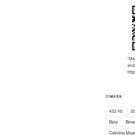
"Me
and
http
CÍMKÉK
432 Hz
2
Beta
Bina
Calming Musi