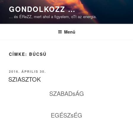
Tartalomhoz
GONDOLKOZZ …
… és ÉReZZ, mert ahol a figyelem, oTt az energia.
Menü
CÍMKE:
BÚCSÚ
BEKÜLDVE:
2016. ÁPRILIS 30.
SZIASZTOK
SZABADsÁG
EGÉSZsÉG