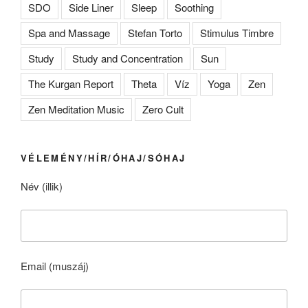
SDO
Side Liner
Sleep
Soothing
Spa and Massage
Stefan Torto
Stimulus Timbre
Study
Study and Concentration
Sun
The Kurgan Report
Theta
Víz
Yoga
Zen
Zen Meditation Music
Zero Cult
VÉLEMÉNY/HÍR/ÓHAJ/SÓHAJ
Név (illik)
Email (muszáj)