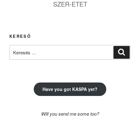
SZER-ETET
KERESŐ
Keresés
Keresé
a
következő
kifejezésre:
Have you got KASPA yet?
Will you send me some too?