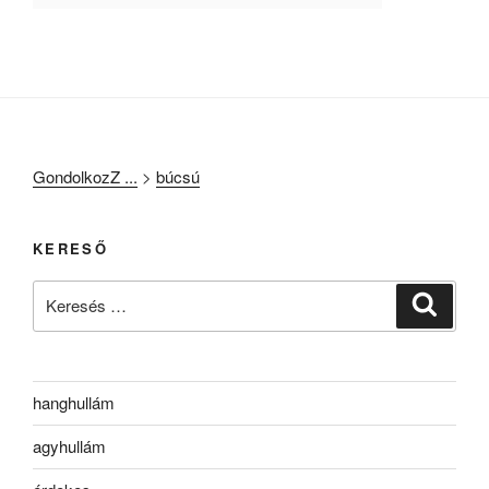
GondolkozZ ...
>
búcsú
KERESŐ
Keresés
Keresé
a
következő
kifejezésre:
hanghullám
agyhullám