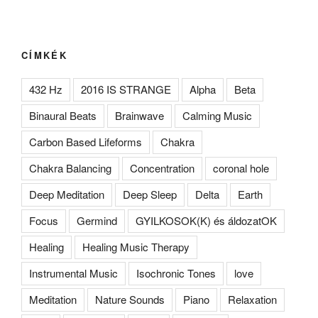
CÍMKÉK
432 Hz
2016 IS STRANGE
Alpha
Beta
Binaural Beats
Brainwave
Calming Music
Carbon Based Lifeforms
Chakra
Chakra Balancing
Concentration
coronal hole
Deep Meditation
Deep Sleep
Delta
Earth
Focus
Germind
GYILKOSOK(K) és áldozatOK
Healing
Healing Music Therapy
Instrumental Music
Isochronic Tones
love
Meditation
Nature Sounds
Piano
Relaxation