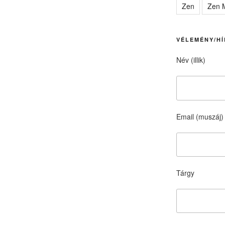
Zen
Zen M
VÉLEMÉNY/HÍ
Név (illik)
Email (muszáj)
Tárgy