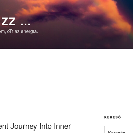
ZZ …
m, oTt az energia.
KERESŐ
nt Journey Into Inner
Keresés