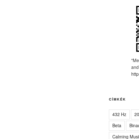
"Me
and
http
CÍMKÉK
432 Hz
2
Beta
Bina
Calming Musi