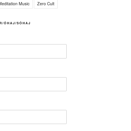
editation Music
Zero Cult
R/ÓHAJ/SÓHAJ