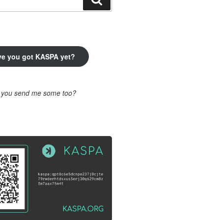
ve you got KASPA yet?
l you send me some too?