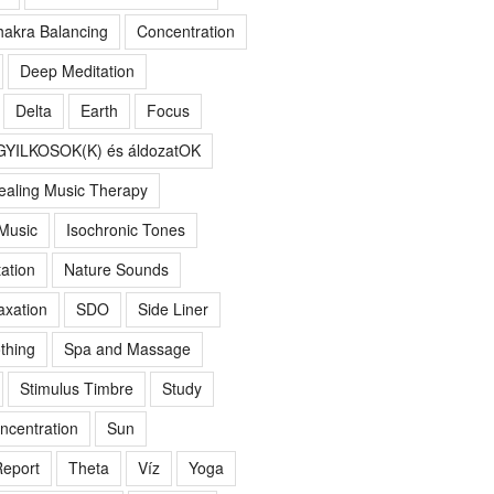
akra Balancing
Concentration
Deep Meditation
Delta
Earth
Focus
GYILKOSOK(K) és áldozatOK
ealing Music Therapy
 Music
Isochronic Tones
ation
Nature Sounds
axation
SDO
Side Liner
thing
Spa and Massage
Stimulus Timbre
Study
ncentration
Sun
eport
Theta
Víz
Yoga