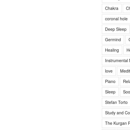
Chakra
Ch
coronal hole
Deep Sleep
Germind
Healing
H
Instrumental
love
Medit
Piano
Rel
Sleep
Soo
Stefan Torto
Study and Co
The Kurgan R