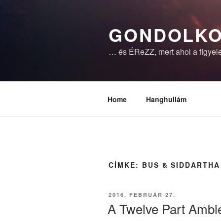
Tartalomhoz
GONDOLKO
… és ÉReZZ, mert ahol a figyele
Home
Hanghullám
CÍMKE:
BUS & SIDDARTHA
BEKÜLDVE:
2016. FEBRUÁR 27.
A Twelve Part Ambie