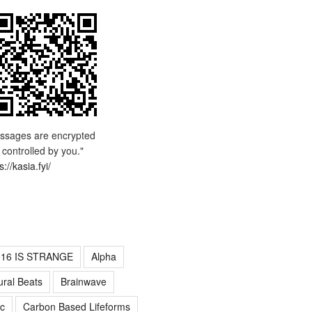
ssages are encrypted
 controlled by you."
s://kasia.fyi/
016 IS STRANGE
Alpha
ural Beats
Brainwave
c
Carbon Based Lifeforms