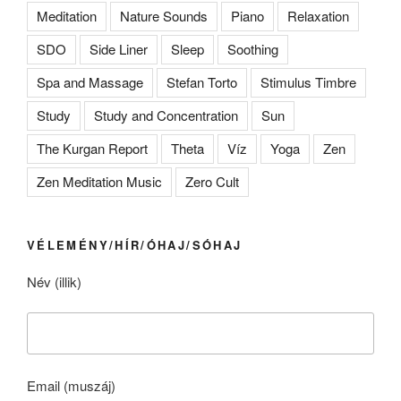
Meditation
Nature Sounds
Piano
Relaxation
SDO
Side Liner
Sleep
Soothing
Spa and Massage
Stefan Torto
Stimulus Timbre
Study
Study and Concentration
Sun
The Kurgan Report
Theta
Víz
Yoga
Zen
Zen Meditation Music
Zero Cult
VÉLEMÉNY/HÍR/ÓHAJ/SÓHAJ
Név (illik)
Email (muszáj)