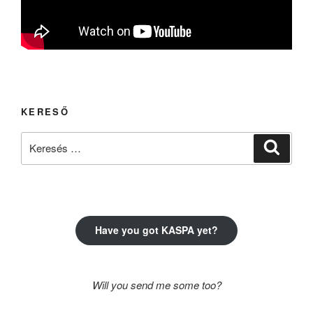
KERESŐ
Keresés
Keresé
a
következő
kifejezésre:
Have you got KASPA yet?
Will you send me some too?