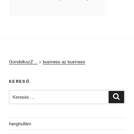
GondolkozZ ...
>
business az business
KERESŐ
Keresés
Keresé
a
következő
kifejezésre:
hanghullám