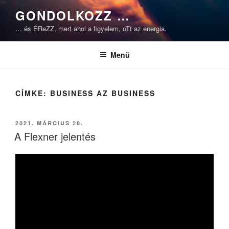
Tartalomhoz
GONDOLKOZZ …
… és ÉReZZ, mert ahol a figyelem, oTt az energia.
Menü
CÍMKE:
BUSINESS AZ BUSINESS
BEKÜLDVE:
2021. MÁRCIUS 28.
A Flexner jelentés