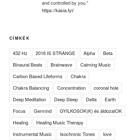
and controlled by you."
https://kasia.fyi/
CÍMKÉK
432 Hz
2016 IS STRANGE
Alpha
Beta
Binaural Beats
Brainwave
Calming Music
Carbon Based Lifeforms
Chakra
Chakra Balancing
Concentration
coronal hole
Deep Meditation
Deep Sleep
Delta
Earth
Focus
Germind
GYILKOSOK(K) és áldozatOK
Healing
Healing Music Therapy
Instrumental Music
Isochronic Tones
love