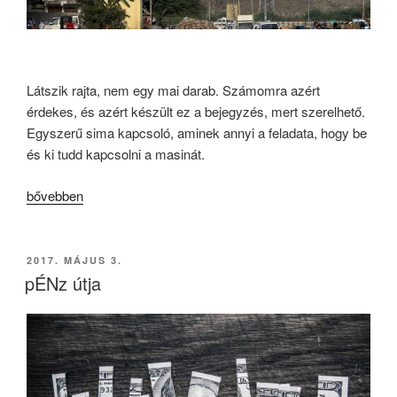
Látszik rajta, nem egy mai darab. Számomra azért
érdekes, és azért készült ez a bejegyzés, mert szerelhető.
Egyszerű sima kapcsoló, aminek annyi a feladata, hogy be
és ki tudd kapcsolni a masinát.
„Mit
bővebben
nevezünk
fejlődésnek?”
BEKÜLDVE:
2017. MÁJUS 3.
pÉNz útja