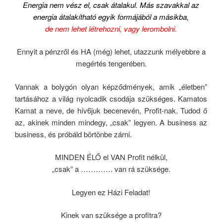
Energia nem vész el, csak átalakul. Más szavakkal az
energia átalakítható egyik formájából a másikba,
de nem lehet létrehozni, vagy lerombolni.
Ennyit a pénzről és HA (még) lehet, utazzunk mélyebbre a
megértés tengerében.
Vannak a bolygón olyan képződmények, amik „életben”
tartásához a világ nyolcadik csodája szükséges. Kamatos
Kamat a neve, de hív6juk becenevén, Profit-nak. Tudod ő
az, akinek minden mindegy, „csak” legyen. A business az
business, és próbáld börtönbe zárni.
MINDEN ÉLŐ el VAN Profit nélkül,
„csak” a …………. van rá szüksége.
Legyen ez Házi Feladat!
Kinek van szüksége a profitra?