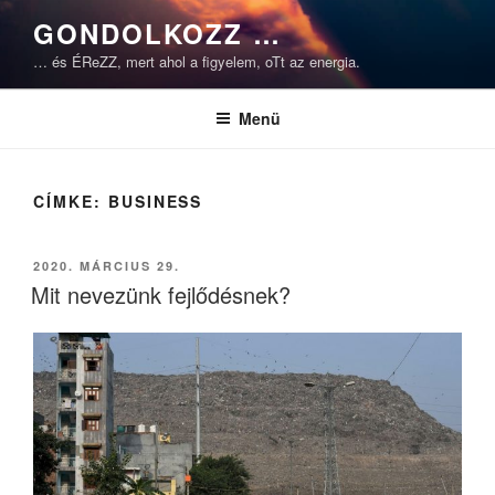
Tartalomhoz
GONDOLKOZZ …
… és ÉReZZ, mert ahol a figyelem, oTt az energia.
Menü
CÍMKE:
BUSINESS
BEKÜLDVE:
2020. MÁRCIUS 29.
Mit nevezünk fejlődésnek?