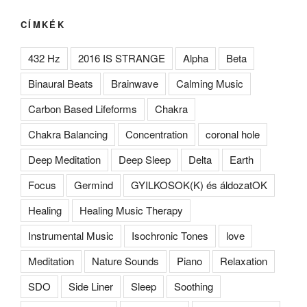
CÍMKÉK
432 Hz
2016 IS STRANGE
Alpha
Beta
Binaural Beats
Brainwave
Calming Music
Carbon Based Lifeforms
Chakra
Chakra Balancing
Concentration
coronal hole
Deep Meditation
Deep Sleep
Delta
Earth
Focus
Germind
GYILKOSOK(K) és áldozatOK
Healing
Healing Music Therapy
Instrumental Music
Isochronic Tones
love
Meditation
Nature Sounds
Piano
Relaxation
SDO
Side Liner
Sleep
Soothing