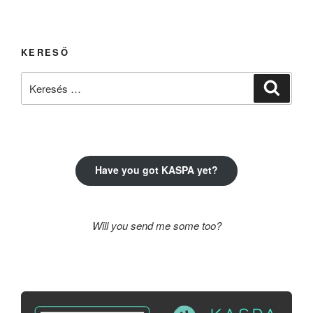
KERESŐ
Keresés
Keresé
a
következő
kifejezésre:
Have you got KASPA yet?
Will you send me some too?