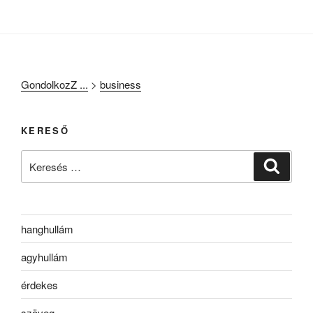
GondolkozZ ...
>
business
KERESŐ
Keresés
Keresé
a
következő
kifejezésre:
hanghullám
agyhullám
érdekes
szöveg